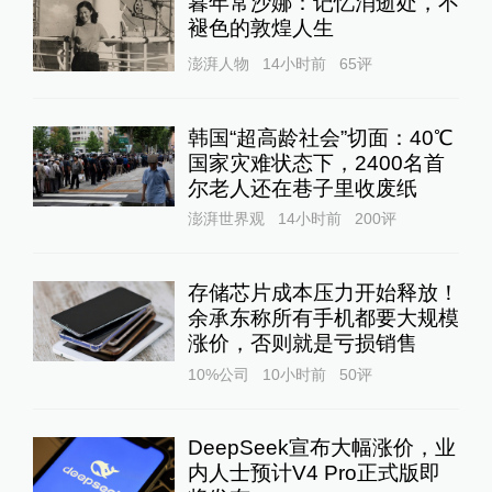
暮年常沙娜：记忆消逝处，不
褪色的敦煌人生
澎湃人物
14小时前
65
评
韩国“超高龄社会”切面：40℃
国家灾难状态下，2400名首
尔老人还在巷子里收废纸
澎湃世界观
14小时前
200
评
存储芯片成本压力开始释放！
余承东称所有手机都要大规模
涨价，否则就是亏损销售
10%公司
10小时前
50
评
DeepSeek宣布大幅涨价，业
内人士预计V4 Pro正式版即