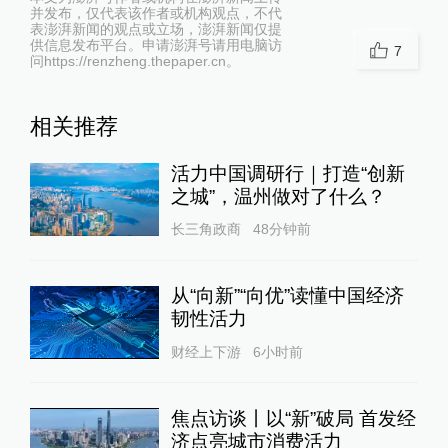
并发布，仅代表该作者或机构观点，不代
表澎湃新闻的观点或立场，澎湃新闻仅提
供信息发布平台。申请澎湃号请用电脑访
7
问https://renzheng.thepaper.cn。
相关推荐
活力中国调研行｜打造“创新
之城”，温州做对了什么？
长三角政商
48分钟前
从“向新”“向优”读懂中国经济
韧性活力
财经上下游
6小时前
焦点访谈丨以“新”破局 首发经
济点亮城市消费活力