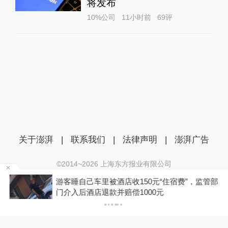
将发布
10%公司
11小时前
69
评
关于澎湃
|
联系我们
|
法律声明
|
澎湃广告
©2014~
2026
上海东方报业有限公司
沪ICP证：沪B2-20170116 | 沪ICP备14003370号
浙
游客睡自己车里被酒店收150元“住宿费”，监管部
互联网新闻信息服务许可证：31120170006
门介入后酒店退款并赔偿1000元
沪公网安备 31010602000299号