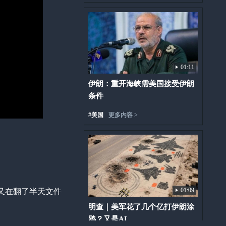
01:11
伊朗：重开海峡需美国接受伊朗
条件
#
美国
更多内容 >
01:09
又在翻了半天文件
明查｜美军花了几个亿打伊朗涂
鸦？又是AI