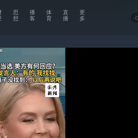
财
思
播
体
直
更
经
想
客
育
播
多
国游客打卡景福宫偶遇李在明，
拿起手机自拍合影