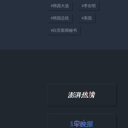
#
韩国大选
#
李在明
#
韩国总统
#
美国
#
白宫新闻秘书
00:34
美上诉法院叫停白宫宴会厅施
工，特朗普怒了：国家耻辱！
00:14
投资30亿美元，特朗普：我们要
夺回矿产超级大国地位