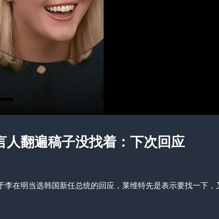
暂不连播
6
秒后 进入自动播放
重播
言人翻遍稿子没找着：下次回应
对于李在明当选韩国新任总统的回应，莱维特先是表示要找一下，