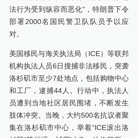
特朗普与纽森互指对方要打内战，上千示威
法行为受到纵容而恶化”，特朗普下令
者继续聚集洛杉矶
部署2000名国民警卫队队员予以应
查看详情
对。
08:39
美加州州长：特朗普将向洛杉矶增派2000名
国民警卫队士兵
美国移民与海关执法局（ICE）等联邦
查看详情
机构执法人员6日搜捕非法移民，突袭
05:25
洛杉矶市至少7处地点，包括购物中心
美官员称军方将暂时向洛杉矶部署约700名
海军陆战队员
和工厂，逮捕44人。行动中，执法人
查看详情
员遭到当地社区居民围堵，不断发生
03:29
肢体冲突。当晚，大约500名抗议者聚
美国加州政府起诉特朗普调兵进入洛杉矶
查看详情
集在洛杉矶市中心，举着“ICE滚出洛
2025-06-09