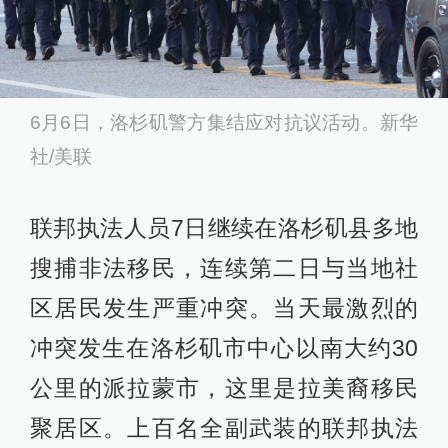
07:45
三弹齐发射向抗议人群，特朗普命令强力“解
放洛杉矶”
查看详情
6月6日，洛杉矶警方集结应对抗议活动。新华
07:07
社/美联
警方发射催泪弹驱散人群
查看详情
06:12
联邦执法人员7日继续在洛杉矶县多地
美加州洛杉矶全市进入战术警戒状态
搜捕非法移民，连续第二日与当地社
查看详情
区居民发生严重冲突。当天最激烈的
04:27
冲突发生在洛杉矶市中心以南大约30
300名国民警卫队人员进驻洛杉矶
查看详情
公里的派拉蒙市，这里是拉美裔移民
03:42
聚居区。上百名全副武装的联邦执法
白宫官员警告加州州长：反对移民执法或面