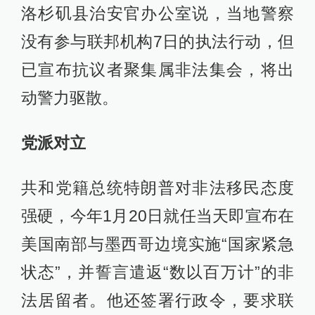
执法人员在加州遭袭，美政府部署2000名国
洛杉矶县治安官办公室说，当地警察
民警卫队队员
查看详情
没有参与联邦机构7日的执法行动，但
已宣布抗议者聚集属非法集会，将出
动警力驱散。
党派对立
共和党籍总统特朗普对非法移民态度
强硬，今年1月20日就任当天即宣布在
美国南部与墨西哥边境实施“国家紧急
状态”，并誓言遣返“数以百万计”的非
法居留者。他还签署行政令，要求联