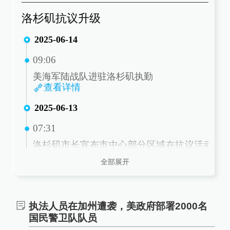
洛杉矶抗议升级
2025-06-14
09:06
美海军陆战队进驻洛杉矶执勤
查看详情
2025-06-13
07:31
洛杉矶市长宣布市中心部分区域在抗议活动
期间继续宵禁
全部展开
查看详情
2025-06-11
执法人员在加州遭袭，美政府部署2000名
11:01
国民警卫队队员
特朗普痛骂抗议者为“畜生”和“外敌”，再