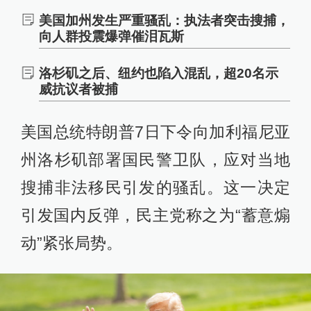
谈“解放”洛杉矶
美国加州发生严重骚乱：执法者突击搜捕，
查看详情
向人群投震爆弹催泪瓦斯
09:25
洛杉矶之后、纽约也陷入混乱，超20名示
局势不断升级，洛杉矶抗议活动4天378人被
捕
威抗议者被捕
查看详情
美国总统特朗普7日下令向加利福尼亚
08:57
洛杉矶宣布市中心部分地区宵禁
州洛杉矶部署国民警卫队，应对当地
查看详情
搜捕非法移民引发的骚乱。这一决定
08:14
引发国内反弹，民主党称之为“蓄意煽
向加州派兵要花1.34亿美元？花哪了？美防
长拒答
动”紧张局势。
查看详情
05:50
法官定于12日就加州阻止洛杉矶军事执法活