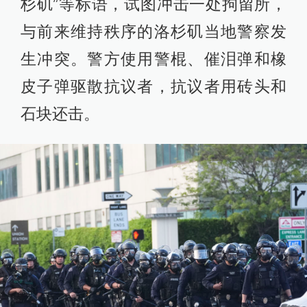
杉矶”等标语，试图冲击一处拘留所，
19:08
与前来维持秩序的洛杉矶当地警察发
美国警方在旧金山抗议活动中逮捕约60人
查看详情
生冲突。警方使用警棍、催泪弹和橡
皮子弹驱散抗议者，抗议者用砖头和
10:08
特朗普与美国民主党州长就洛杉矶抗议冲突
石块还击。
相互指责
查看详情
08:47
新华社记者被催泪弹击中
查看详情
08:15
我驻洛杉矶总领馆紧急提醒中国公民加强安
全防范
查看详情