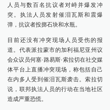
人员与数百名抗议者对峙并爆发冲
临逮捕
查看详情
突。执法人员发射催泪瓦斯和震爆
2025-06-08
弹，抗议者投掷石块和水瓶。
23:56
首批美国国民警卫队进驻洛杉矶，警方称抗
目前还没有冲突现场人员受伤的报
议活动“平安结束”
查看详情
道。代表派拉蒙市的加利福尼亚州议
19:49
会众议员何塞·路易斯·索拉切在社交媒
纽约陷入混乱，超20名示威抗议者被捕
体平台上直播冲突现场，称包括自己
查看详情
在内多人受到催泪瓦斯袭击。索拉切
13:57
说，联邦执法人员的行动在当地社区
特朗普下令部署国民警卫队，防长称或出动
军队
造成严重恐慌。
10:11