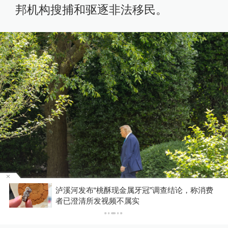
邦机构搜捕和驱逐非法移民。
博流
泸溪河发布“桃酥现金属牙冠”调查结论，称消费
6月6日，在美国华盛顿白宫，美国总统特朗普
者已澄清所发视频不属实
准备登机。新华社记者胡友松摄