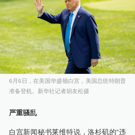
动请求举行听证会
查看详情
01:24
700名美国海军陆战队士兵已抵达洛杉矶
查看详情
2025-06-10
15:48
美抗议活动持续，洛杉矶警察局称目前有70
多人被捕
6月6日，在美国华盛顿白宫，美国总统特朗普
查看详情
准备登机。新华社记者胡友松摄
13:02
不止洛杉矶，全美各地计划进行至少30场新
严重骚乱
抗议
查看详情
白宫新闻秘书莱维特说，洛杉矶的“违
11:30