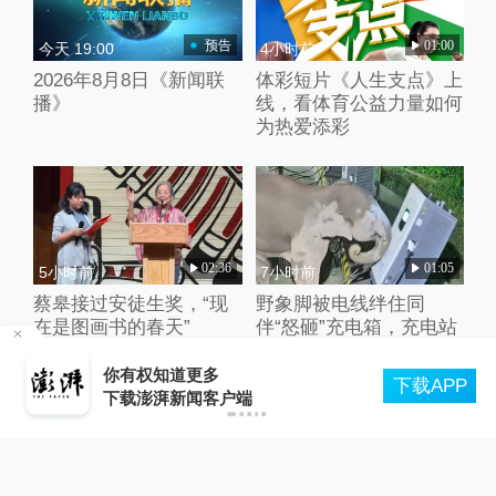
预告
01:00
今天 19:00
4小时前
2026年8月8日《新闻联
体彩短片《人生支点》上
播》
线，看体育公益力量如何
为热爱添彩
02:36
01:05
5小时前
7小时前
蔡皋接过安徒生奖，“现
野象脚被电线绊住同
在是图画书的春天”
伴“怒砸”充电箱，充电站
维修人员：维修费预估2
如
万元
你有权知道更多
下载APP
下载澎湃新闻客户端
关于澎湃
|
联系我们
|
法律声明
|
澎湃广告