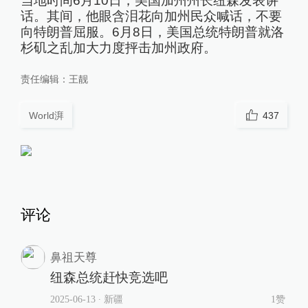
当地时间6月10日，美国加州州长纽森发表讲
话。其间，他眼含泪花向加州民众喊话，不要
向特朗普屈服。6月8日，美国总统特朗普就洛
杉矶之乱加大力度抨击加州政府。
责任编辑：
王靓
World湃
437
评论
鼻祖天尊
纽森总统赶快竞选吧
2025-06-13
∙ 新疆
1赞