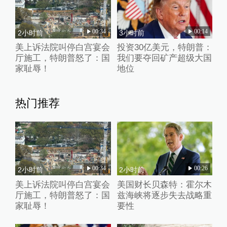
00:34
00:14
2小时前
3小时前
美上诉法院叫停白宫宴会
投资30亿美元，特朗普：
厅施工，特朗普怒了：国
我们要夺回矿产超级大国
家耻辱！
地位
热门推荐
00:34
00:26
2小时前
2小时前
美上诉法院叫停白宫宴会
美国财长贝森特：霍尔木
厅施工，特朗普怒了：国
兹海峡将逐步失去战略重
家耻辱！
要性