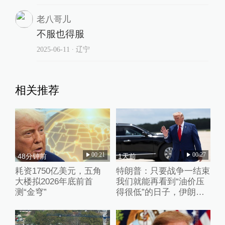
老八哥儿
不服也得服
2025-06-11
∙ 辽宁
相关推荐
00:21
00:27
48分钟前
1天前
耗资1750亿美元，五角
特朗普：只要战争一结束
大楼拟2026年底前首
我们就能再看到“油价压
测“金穹”
得很低”的日子，伊朗撑
不了多久