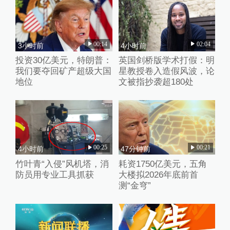
00:14
02:04
3小时前
4小时前
投资30亿美元，特朗普：
英国剑桥版学术打假：明
我们要夺回矿产超级大国
星教授卷入造假风波，论
地位
文被指抄袭超180处
00:25
00:21
4小时前
47分钟前
竹叶青“入侵”风机塔，消
耗资1750亿美元，五角
防员用专业工具抓获
大楼拟2026年底前首
测“金穹”