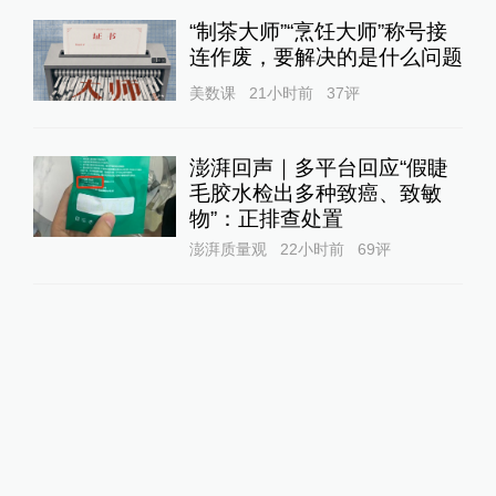
“制茶大师”“烹饪大师”称号接
连作废，要解决的是什么问题
美数课
21小时前
37
评
澎湃回声｜多平台回应“假睫
毛胶水检出多种致癌、致敏
物”：正排查处置
澎湃质量观
22小时前
69
评