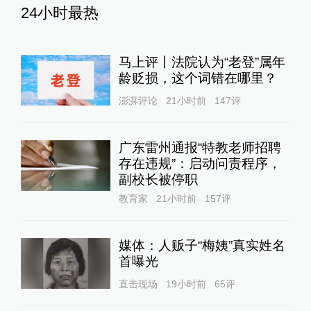
24小时最热
马上评丨法院认为“老登”属年
龄贬损，这个词错在哪里？
澎湃评论
21小时前
147
评
广东雷州通报“特教老师招聘
存在违规”：启动问责程序，
副校长被停职
教育家
21小时前
157
评
媒体：人贩子“梅姨”真实姓名
首曝光
直击现场
19小时前
65
评