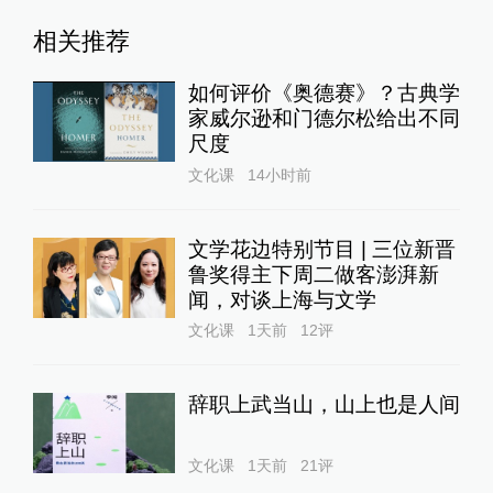
相关推荐
如何评价《奥德赛》？古典学
家威尔逊和门德尔松给出不同
尺度
文化课
14小时前
文学花边特别节目 | 三位新晋
鲁奖得主下周二做客澎湃新
闻，对谈上海与文学
文化课
1天前
12
评
辞职上武当山，山上也是人间
文化课
1天前
21
评