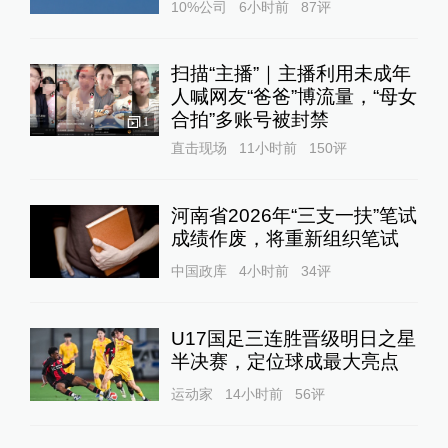
10%公司
6小时前
87
评
扫描“主播”｜主播利用未成年
人喊网友“爸爸”博流量，“母女
合拍”多账号被封禁
1
直击现场
11小时前
150
评
河南省2026年“三支一扶”笔试
成绩作废，将重新组织笔试
中国政库
4小时前
34
评
U17国足三连胜晋级明日之星
半决赛，定位球成最大亮点
运动家
14小时前
56
评