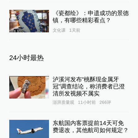
《瓷都绘》：申遗成功的景德
镇，有哪些精彩看点？
文化课
1天前
24小时最热
泸溪河发布“桃酥现金属牙
冠”调查结论，称消费者已澄
清所发视频不属实
澎湃质量观
11小时前
266
评
东航国内客票提前14天可免
费退改，其他航司如何规定？