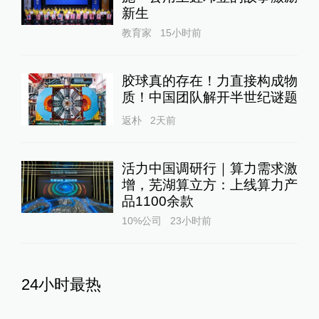
新生
教育家
15小时前
胶球真的存在！力直接构成物
质！中国团队解开半世纪谜题
返朴
2天前
活力中国调研行｜算力需求激
增，芜湖算立方：上线算力产
品1100余款
10%公司
23小时前
24小时最热