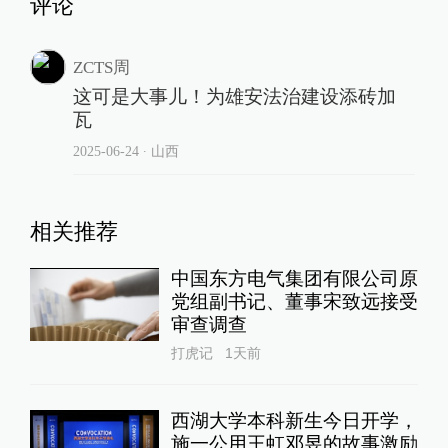
评论
ZCTS周
这可是大事儿！为雄安法治建设添砖加
瓦
2025-06-24
∙ 山西
相关推荐
中国东方电气集团有限公司原
党组副书记、董事宋致远接受
审查调查
打虎记
1天前
西湖大学本科新生今日开学，
施一公用王虹邓昱的故事激励