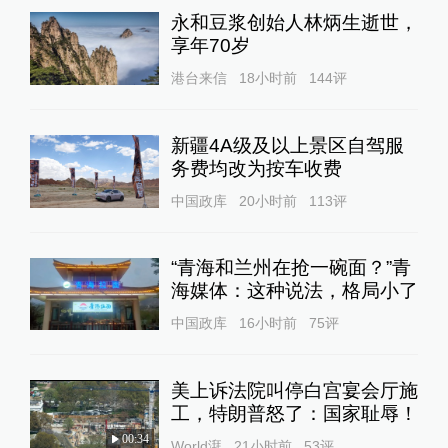
永和豆浆创始人林炳生逝世，
享年70岁
港台来信
18小时前
144
评
新疆4A级及以上景区自驾服
务费均改为按车收费
中国政库
20小时前
113
评
“青海和兰州在抢一碗面？”青
海媒体：这种说法，格局小了
中国政库
16小时前
75
评
美上诉法院叫停白宫宴会厅施
工，特朗普怒了：国家耻辱！
00:34
World湃
21小时前
53
评