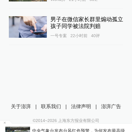
男子在微信家长群里煽动孤立
孩子同学被法院判赔
一号专案
22小时前
40
评
关于澎湃
|
联系我们
|
法律声明
|
澎湃广告
©2014~
2026
上海东方报业有限公司
沪ICP证：沪B2-20170116 | 沪ICP备14003370号
色预警，为何发布最高级
受台风“白海豚”影响，铁路