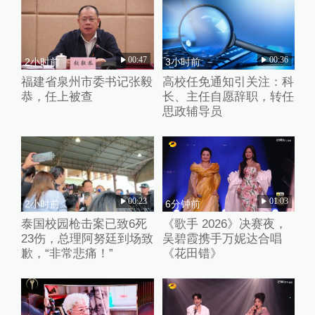
00:47
00:36
2小时前
3小时前
福建省泉州市委书记张毅
高校任免通知引关注：科
恭，任上被查
长、主任自愿辞职，转任
思政辅导员
00:23
01:03
2小时前
6分钟前
泰国校园枪击案已致6死
《歌手 2026》决赛夜，
23伤，总理阿努廷到场致
吴碧霞携手万妮达合唱
歉，“非常悲痛！”
《花田错》