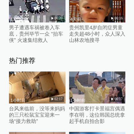
00:20
00:16
12小时前
4天前
男子遭遇车祸被卷入车
贵州凯里4岁自闭症男童
底，贵州毕节一众 “抬车
走失超48小时，众人深入
侠” 火速集结救人
山林农地搜寻
热门推荐
02:17
00:17
1小时前
1小时前
台风来临前，没等来妈妈
中国游客打卡景福宫偶遇
的三只松鼠宝宝迎来一
李在明，这位韩国总统拿
场“接力救助”
起手机自拍合影