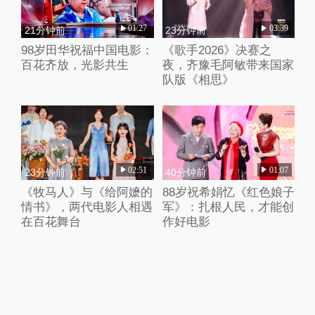
01:27
03:39
21分钟前
23分钟前
98岁田华祝福中国电影：
《歌手2026》决赛之
百花齐放，光影共生
夜，齐豫毛阿敏带来国家
队版《相思》
02:51
01:07
23分钟前
40分钟前
《牧马人》与《给阿嬷的
88岁祝希娟忆《红色娘子
情书》，两代电影人相遇
军》：扎根人民，才能创
在百花舞台
作好电影