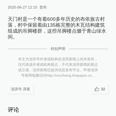
2025-06-27 12:15
贵州
天门村是一个有着600多年历史的布依族古村
落，村中保留着由135栋完整的木瓦结构建筑
组成的吊脚楼群，这些吊脚楼点缀于青山绿水
间。
特别声明
本文为澎湃号作者或机构在澎湃新闻上传并发布，
仅代表该作者或机构观点，不代表澎湃新闻的观点
或立场，澎湃新闻仅提供信息发布平台。申请澎湃
号请用电脑访问http://renzheng.thepaper.cn。
澎湃号·湃客
32
评论