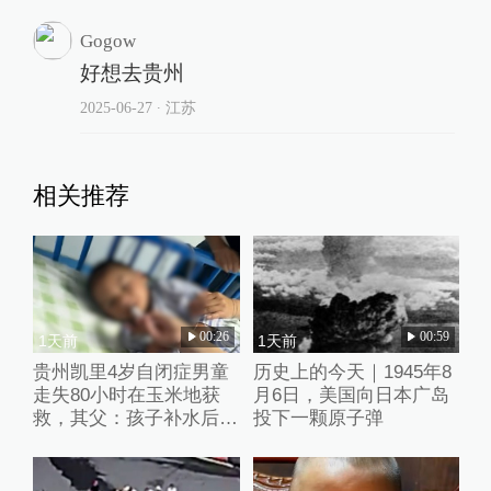
Gogow
好想去贵州
2025-06-27
∙ 江苏
相关推荐
00:26
00:59
1天前
1天前
贵州凯里4岁自闭症男童
历史上的今天｜1945年8
走失80小时在玉米地获
月6日，美国向日本广岛
救，其父：孩子补水后脸
投下一颗原子弹
色红润