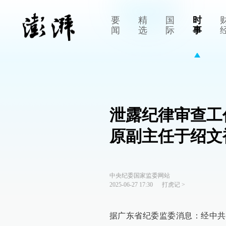
要
精
国
时
闻
选
际
事
泄露纪律审查工
原副主任于绍文
中央纪委国家监委网站
2025-06-27 17:30
打虎记
>
据广东省纪委监委消息：经中共