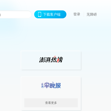
登录
下载客户端
无障碍
查看更多