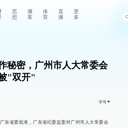
财
思
播
体
直
更
经
想
客
育
播
多
作秘密，广州市人大常委会
被"双开"
字号
广东省委批准，广东省纪委监委对广州市人大常委会