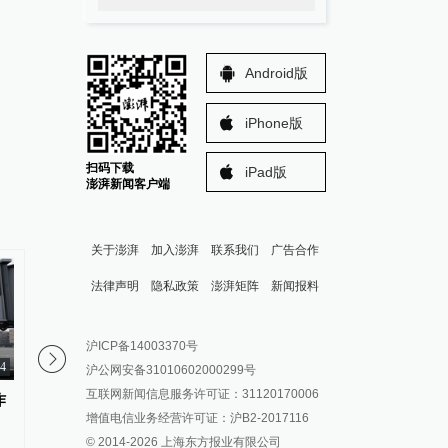
Android版
iPhone版
扫码下载
iPad版
澎湃新闻客户端
关于澎湃
加入澎湃
联系我们
广告合作
法律声明
隐私政策
澎湃矩阵
新闻报料
报料热线: 021-962866
澎湃新闻微博
沪ICP备14003370号
报料邮箱: news@thepaper.cn
澎湃新闻公众号
34
00:58
沪公网安备31010602000299号
澎湃新闻抖音号
互联网新闻信息服务许可证：31120170006
作
复旦深度学习实验室主任陈涛：
天津市委原常委何国模
派生万物开放平台
增值电信业务经营许可证：沪B2-2017116
真正进工厂干活的机器人比例可
事地下工作时阻止了北
© 2014-
2026
上海东方报业有限公司
IP SHANGHAI