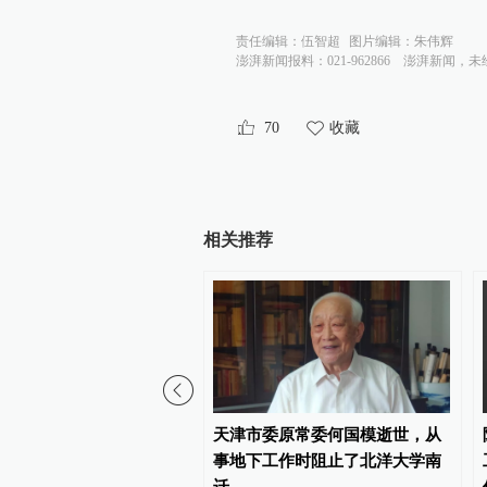
责任编辑：
伍智超
图片编辑：
朱伟辉
澎湃新闻报料：021-962866
澎湃新闻，未
70
收藏
相关推荐
00:58
度学习实验室主任陈涛：
天津市委原常委何国模逝世，从
工厂干活的机器人比例可
事地下工作时阻止了北洋大学南