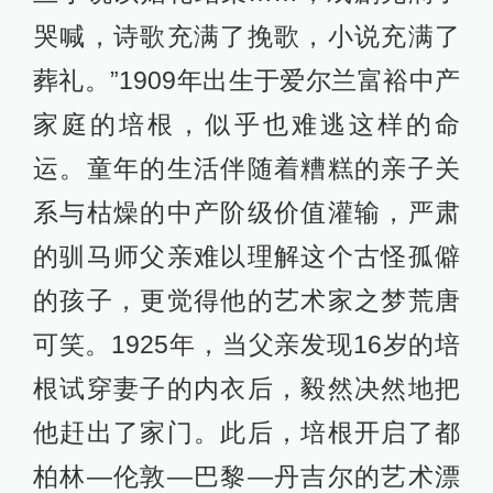
哭喊，诗歌充满了挽歌，小说充满了
葬礼。”1909年出生于爱尔兰富裕中产
家庭的培根，似乎也难逃这样的命
运。童年的生活伴随着糟糕的亲子关
系与枯燥的中产阶级价值灌输，严肃
的驯马师父亲难以理解这个古怪孤僻
的孩子，更觉得他的艺术家之梦荒唐
可笑。1925年，当父亲发现16岁的培
根试穿妻子的内衣后，毅然决然地把
他赶出了家门。此后，培根开启了都
柏林—伦敦—巴黎—丹吉尔的艺术漂