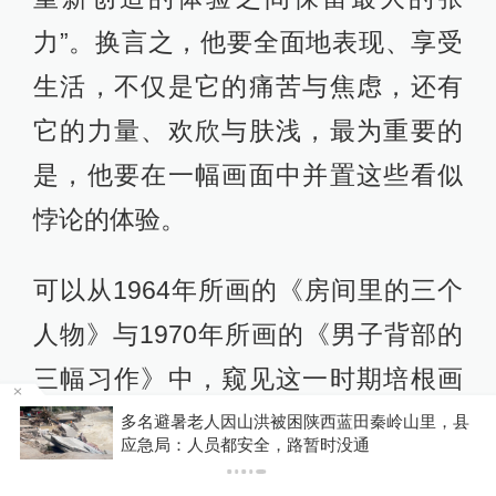
力”。换言之，他要全面地表现、享受
生活，不仅是它的痛苦与焦虑，还有
它的力量、欢欣与肤浅，最为重要的
是，他要在一幅画面中并置这些看似
悖论的体验。
可以从1964年所画的《房间里的三个
人物》与1970年所画的《男子背部的
三幅习作》中，窥见这一时期培根画
作的风格特点。在这六幅画作中，更
县
你有权知道更多
下载APP
下载澎湃新闻客户端
自然的黄灰色与大地色取代了早期充