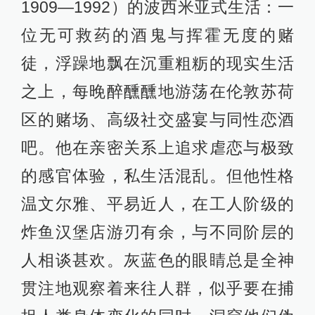
1909—1992）的波西米亚式生活：一
位无可救药的酒鬼与挥霍无度的赌
徒，浮躁地飘在沉重粗粝的现实生活
之上，每晚醉醺醺地游荡在伦敦苏荷
区的赌场、高级社交盛宴与同性恋酒
吧。他在亲密关系上追求虐恋与极致
的感官体验，私生活混乱。但他性格
温文尔雅、平易近人，在工人阶级的
炸鱼汉堡店游刃有余，与不同阶层的
人相谈甚欢。灰蓝色的眼睛总是全神
贯注地观察着来往人群，似乎要在捕