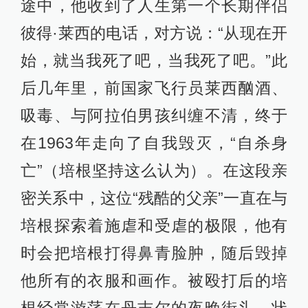
途中，他收到了人生第一个长期伴侣
彼得·莱西的电话，对方说：“从现在开
始，就当我死了吧，当我死了吧。”此
后几年里，前国家飞行员莱西酗酒、
吸毒、与阿拉伯男孩纠缠不清，终于
在1963年走向了自我毁灭，“自杀身
亡”（培根坚持这么认为）。在这段亲
密关系中，这位“残酷的父亲”一直在与
培根探索着施虐和受虐的极限，他有
时会把培根打得鼻青脸肿，随后毁掉
他所有的衣服和画作。被殴打后的培
根经常游荡在丹吉尔的夜晚街头，状