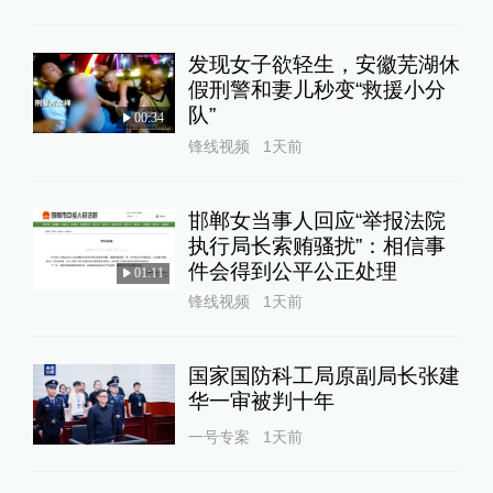
发现女子欲轻生，安徽芜湖休
假刑警和妻儿秒变“救援小分
队”
00:34
锋线视频
1天前
邯郸女当事人回应“举报法院
执行局长索贿骚扰”：相信事
件会得到公平公正处理
01:11
锋线视频
1天前
国家国防科工局原副局长张建
华一审被判十年
一号专案
1天前