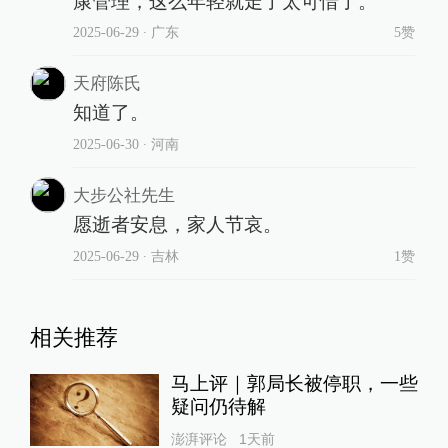
康管理，这么年轻就走了太可惜了。
2025-06-29
∙ 广东
5赞
天府陈氏
知道了。
2025-06-30
∙ 河南
大步公社先生
愿逝者安息，家人节哀。
2025-06-29
∙ 吉林
1赞
相关推荐
马上评｜郭局长被停职，一些
疑问仍待解
澎湃评论
1天前