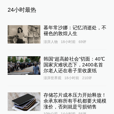
24小时最热
暮年常沙娜：记忆消逝处，不
褪色的敦煌人生
澎湃人物
18小时前
69
评
韩国“超高龄社会”切面：40℃
国家灾难状态下，2400名首
尔老人还在巷子里收废纸
澎湃世界观
18小时前
210
评
存储芯片成本压力开始释放！
余承东称所有手机都要大规模
涨价，否则就是亏损销售
10%公司
14小时前
56
评