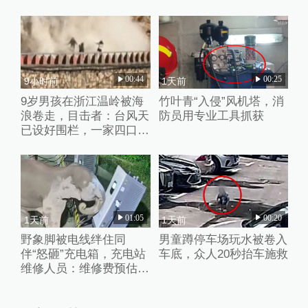
00:44
00:25
9小时前
1天前
9岁男孩在浙江温岭被海
竹叶青“入侵”风机塔，消
浪卷走，目击者：台风天
防员用专业工具抓获
已设好围栏，一家四口翻
入时保安曾喊话劝阻
01:05
00:20
1天前
1天前
野象脚被电线绊住同
男童蹲停车场玩水被卷入
伴“怒砸”充电箱，充电站
车底，众人20秒抬车施救
维修人员：维修费预估2
万元