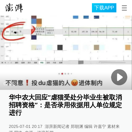
下载APP
02:10
华中农大回应“虐猫受处分毕业生被取消
招聘资格”：是否录用依据用人单位规定
进行
2025-07-01 20:17
澎湃新闻记者 郑朝渊 编辑 许嘉宁 素材来