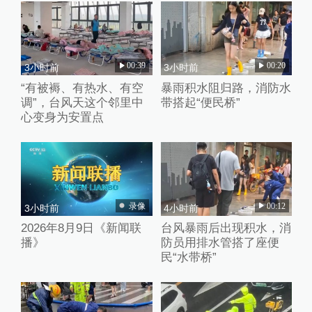
00:39
00:20
3小时前
3小时前
“有被褥、有热水、有空
暴雨积水阻归路，消防水
调”，台风天这个邻里中
带搭起“便民桥”
心变身为安置点
录像
00:12
3小时前
4小时前
2026年8月9日《新闻联
台风暴雨后出现积水，消
播》
防员用排水管搭了座便
民“水带桥”