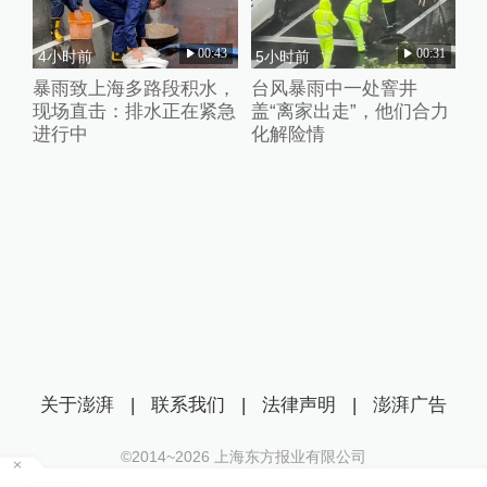
00:43
00:31
4小时前
5小时前
暴雨致上海多路段积水，
台风暴雨中一处窨井
现场直击：排水正在紧急
盖“离家出走”，他们合力
进行中
化解险情
关于澎湃
|
联系我们
|
法律声明
|
澎湃广告
©2014~
2026
上海东方报业有限公司
沪ICP证：沪B2-20170116 | 沪ICP备14003370号