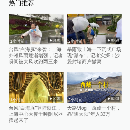
热门推荐
01:01
00:28
1小时前
2小时前
台风“白海豚”来袭：上海
暴雨致上海一下沉式广场
外滩风雨逐渐增强，记者
现“瀑布”，记者实探：沙
瞬间被大风吹跑两三米
袋封堵商户撤离
00:21
02:08
1小时前
2小时前
台风“白海豚”登陆浙江，
天路Vlog｜西藏一个村，
上海中心大厦千吨阻尼器
靠“晒太阳”年入33万
摆起来了