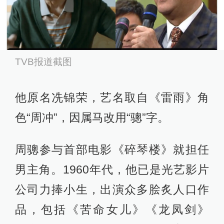
TVB报道截图
他原名冼锦荣，艺名取自《雷雨》角
色“周冲”，因属马改用“骢”字。
周骢参与首部电影《碎琴楼》就担任
男主角。1960年代，他已是光艺影片
公司力捧小生，出演众多脍炙人口作
品，包括《苦命女儿》《龙凤剑》