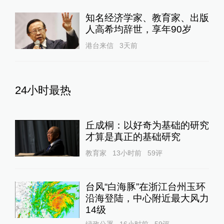
知名经济学家、教育家、出版
人高希均辞世，享年90岁
港台来信
3天前
24小时最热
丘成桐：以好奇为基础的研究
才算是真正的基础研究
教育家
13小时前
59
评
台风“白海豚”在浙江台州玉环
沿海登陆，中心附近最大风力
14级
绿政公署
16小时前
59
评