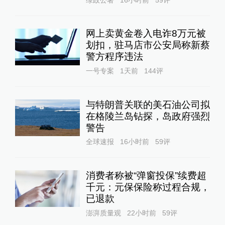
网上卖黄金卷入电诈8万元被
划扣，驻马店市公安局称新蔡
警方程序违法
一号专案
1天前
144
评
与特朗普关联的美石油公司拟
在格陵兰岛钻探，岛政府强烈
警告
全球速报
16小时前
59
评
消费者称被“弹窗投保”续费超
千元：元保保险称过程合规，
已退款
澎湃质量观
22小时前
59
评