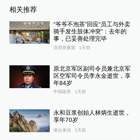
相关推荐
“爷爷不泡茶”回应“员工与外卖
骑手发生肢体冲突”：去年的
事，已妥善处理完毕
澎湃质量观
1天前
原北京军区副司令员兼北京军
区空军司令员李永金逝世，享
年84岁
中国政库
1天前
永和豆浆创始人林炳生逝世，
享年70岁
港台来信
1天前