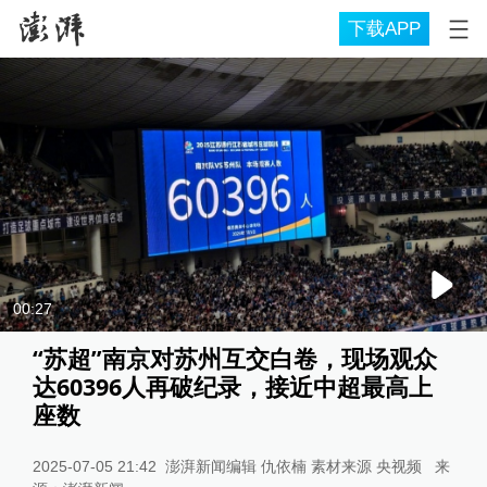
下载APP
00:27
“苏超”南京对苏州互交白卷，现场观众
达60396人再破纪录，接近中超最高上
座数
2025-07-05 21:42
澎湃新闻编辑 仇依楠 素材来源 央视频
来