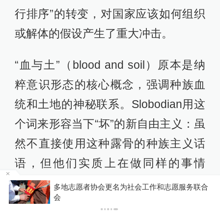
行排序”的转变，对国家应该如何组织
或解体的假设产生了重大冲击。
“血与土”（blood and soil）原本是纳
粹意识形态的核心概念，强调种族血
统和土地的神秘联系。Slobodian用这
个词来形容当下“坏”的新自由主义：虽
然不直接使用这种露骨的种族主义话
语，但他们实质上在做同样的事情
——只是用了现代科学的包
联合
你有权知道更多
下载APP
装：“血”——智商测试、遗传学、进化
下载澎湃新闻客户端