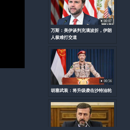
00:07
万斯：美伊谈判充满波折，伊朗
人极难打交道
00:56
胡塞武装：将升级袭击沙特油轮