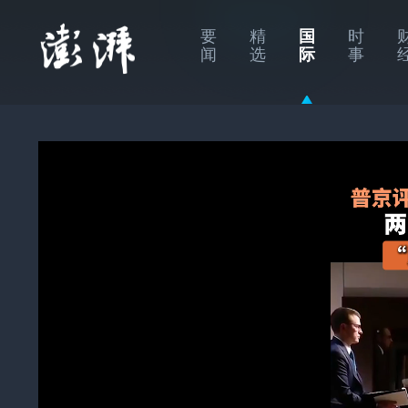
要
精
国
时
闻
选
际
事