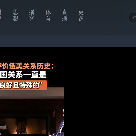
财
思
播
体
直
更
经
想
客
育
播
多