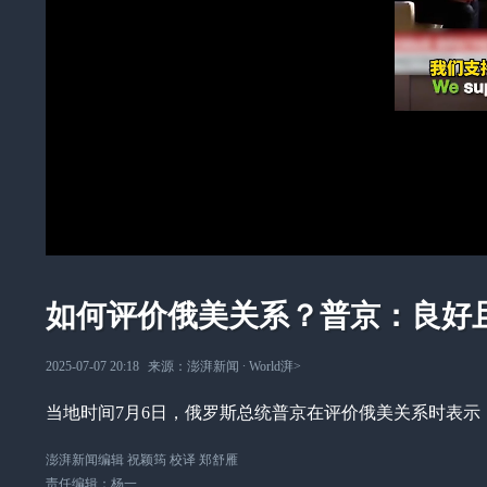
如何评价俄美关系？普京：良好
2025-07-07 20:18
来源：
澎湃新闻
∙
World湃
>
当地时间7月6日，俄罗斯总统普京在评价俄美关系时表示
澎湃新闻编辑 祝颖筠 校译 郑舒雁
责任编辑：
杨一