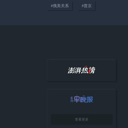
01:01
#
俄美关系
#
普京
伊朗副外长：收到美方信息，但
并未与其展开谈判
02:02
行业一线观察：当AI成为“水与
电”，企业下一步拼什么？
查看更多