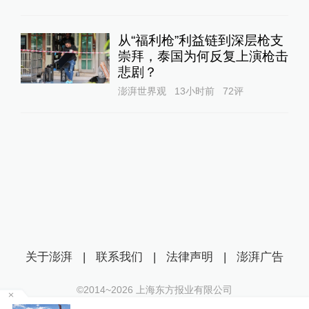
从“福利枪”利益链到深层枪支
崇拜，泰国为何反复上演枪击
悲剧？
澎湃世界观
13小时前
72
评
关于澎湃
|
联系我们
|
法律声明
|
澎湃广告
©2014~
2026
上海东方报业有限公司
沪ICP证：沪B2-20170116 | 沪ICP备14003370号