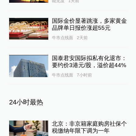
能见度
1天前
国际金价显著跳涨，多家黄金
品牌单日报价涨超55元
牛市点线面
2天前
国泰君安国际拟私有化退市：
要约价3港元/股，溢价超44%
牛市点线面
7小时前
24小时最热
北京：非京籍家庭购房社保个
税缴纳年限下调为一年