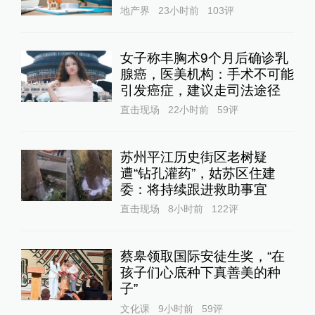
地产界
23小时前
103
评
女子称丰胸术9个月后确诊乳
腺癌，医美机构：手术不可能
引发癌症，建议走司法途径
直击现场
22小时前
59
评
苏州平江历史街区老树疑
遭“钻孔灌药”，姑苏区住建
委：将持续跟进救助事宜
直击现场
8小时前
122
评
蔡皋领取国际安徒生奖，“在
孩子们心底种下真善美的种
子”
文化课
9小时前
59
评