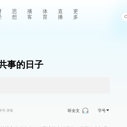
财
思
播
体
直
更
经
想
客
育
播
多
”共事的日子
听全文
字号
湃号·湃客