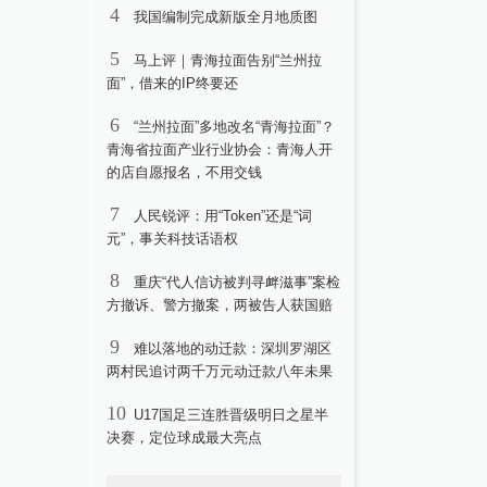
4
我国编制完成新版全月地质图
5
马上评｜青海拉面告别“兰州拉
面”，借来的IP终要还
6
“兰州拉面”多地改名“青海拉面”？
青海省拉面产业行业协会：青海人开
的店自愿报名，不用交钱
7
人民锐评：用“Token”还是“词
元”，事关科技话语权
8
重庆“代人信访被判寻衅滋事”案检
方撤诉、警方撤案，两被告人获国赔
9
难以落地的动迁款：深圳罗湖区
两村民追讨两千万元动迁款八年未果
10
U17国足三连胜晋级明日之星半
决赛，定位球成最大亮点