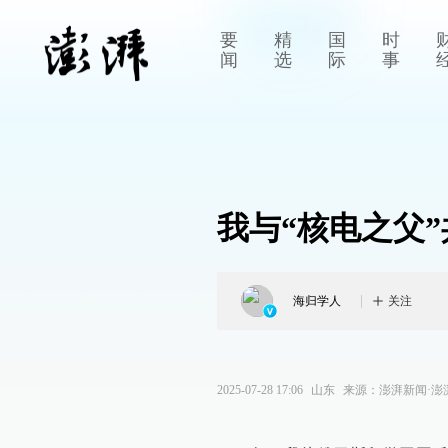
要
精
国
时
闻
选
际
事
我与“核电之父
海归学人
关注
2025-07-28 17:06
山东
来源：
澎湃新闻·澎