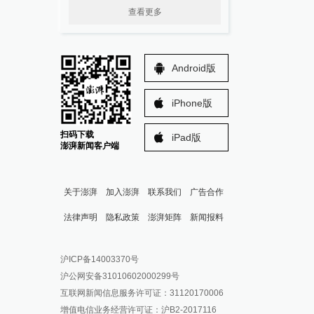
查看更多
Android版
iPhone版
扫码下载
iPad版
澎湃新闻客户端
关于澎湃
加入澎湃
联系我们
广告合作
法律声明
隐私政策
澎湃矩阵
新闻报料
报料热线: 021-962866
澎湃新闻微博
沪ICP备14003370号
报料邮箱: news@thepaper.cn
澎湃新闻公众号
沪公网安备31010602000299号
澎湃新闻抖音号
互联网新闻信息服务许可证：31120170006
派生万物开放平台
增值电信业务经营许可证：沪B2-2017116