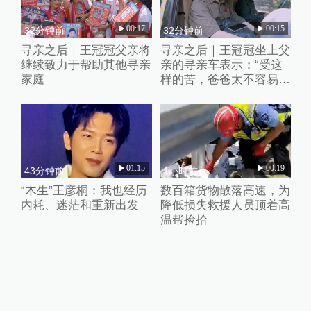
00:17
00:15
32分钟前
32分钟前
寻亲之后｜王冠冠父亲将
寻亲之后｜王冠冠坐上父
继续致力于帮助其他寻亲
亲的寻亲车表示：“受这
家庭
样的苦，爸爸太不容易
了”
01:15
00:19
43分钟前
1小时前
“木生”王彦桐：我也经历
数百箱货物散落高速，为
内耗、迷茫和重新出发
降低损失救援人员顶着高
温帮捡拾