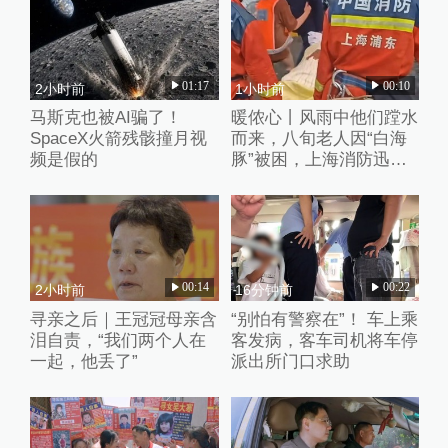
01:17
00:10
2小时前
1小时前
马斯克也被AI骗了！
暖侬心丨风雨中他们蹚水
SpaceX火箭残骸撞月视
而来，八旬老人因“白海
频是假的
豚”被困，上海消防迅速
救助
00:14
00:22
2小时前
16分钟前
寻亲之后｜王冠冠母亲含
“别怕有警察在”！ 车上乘
泪自责，“我们两个人在
客发病，客车司机将车停
一起，他丢了”
派出所门口求助