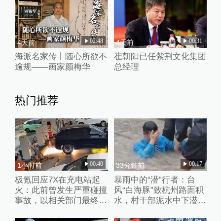
02:48
00:31
4天前
4天前
海派名家传丨随心所欲不
崔朝阳已任紫荆文化集团
逾规——画家颜梅华
总经理
热门推荐
00:40
00:17
1小时前
33分钟前
极氪回应7X在充电站起
暴雨中的“潜”行者：台
火：此前曾发生严重碰撞
风“白海豚”致杭州路面积
事故，以相关部门最终调
水，村干部泥水中下潜徒
查结论为准
手清淤