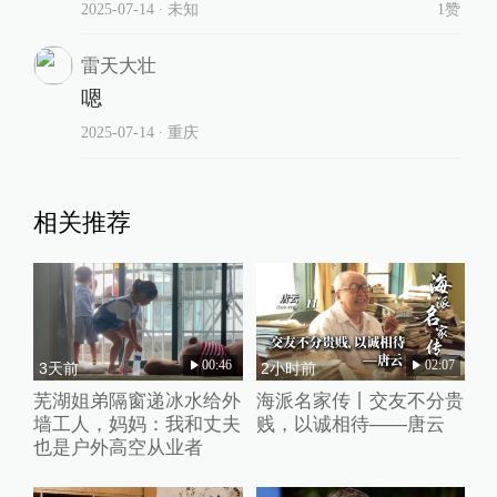
2025-07-14
∙ 未知
1赞
雷天大壮
嗯
2025-07-14
∙ 重庆
相关推荐
00:46
02:07
3天前
2小时前
芜湖姐弟隔窗递冰水给外
海派名家传丨交友不分贵
墙工人，妈妈：我和丈夫
贱，以诚相待——唐云
也是户外高空从业者