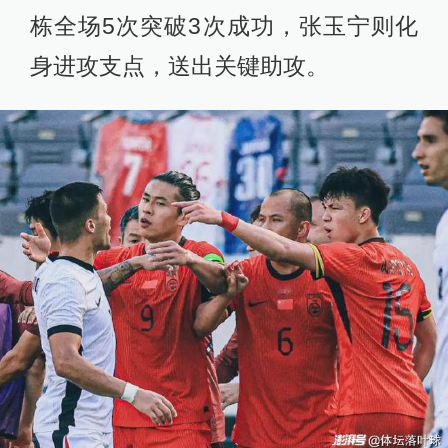
栋全场5次突破3次成功，张玉宁则化
身进攻支点，送出关键助攻。