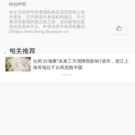
特别声明
本文为澎湃号作者或机构在澎湃新闻上传
并发布，仅代表该作者或机构观点，不代
表澎湃新闻的观点或立场，澎湃新闻仅提
供信息发布平台。申请澎湃号请用电脑访
问https://renzheng.thepaper.cn。
相关推荐
7省市，浙江上
蔡皋在加拿大领取国际安徒生奖，系插画
U17国足三连胜晋级明日之星
年来首位中国画家
半决赛，定位球成最大亮点
运动家
1天前
56
评
更多内容
国足
U17国足绝杀阿森纳，打出血
性的国少与明日之星双向奔赴
运动家
4天前