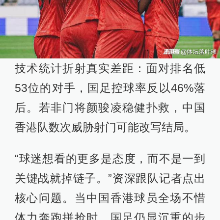
技术统计折射真实差距：面对排名低
53位的对手，国足控球率反以46%落
后。若非门将颜骏凌稳健扑救，中国
香港队数次威胁射门可能改写结局。
“球迷想看的更多是态度，而不是一到
关键战就掉链子。”资深跟队记者点出
核心问题。当中国香港球员全场不惜
体力奔跑拼抢时，国足仍显沉重的步