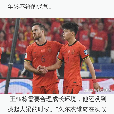
年龄不符的锐气。
“王钰栋需要合理成长环境，他还没到
挑起大梁的时候。”久尔杰维奇在次战