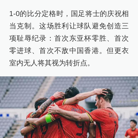
1-0的比分定格时，国足将士的庆祝相
当克制。这场胜利让球队避免创造三
项耻辱纪录：首次东亚杯零胜、首次
零进球、首次不敌中国香港。但更衣
室内无人将其视为转折点。