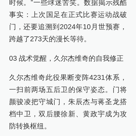
时候。”一些球迷苦笑。数据揭示残酷
事实：上次国足在正式比赛运动战破
门，还要追溯到2024年10月世预赛，
跨越了273天的漫长等待。
03 战术觉醒，久尔杰维奇的自我修正
久尔杰维奇此役果断变阵4231体系，
一扫前两场五后卫的保守姿态。门将
颜骏凌把守城门，朱辰杰与蒋圣龙搭
档中卫，双后腰徐新、黄政宇成为攻
防转换枢纽。