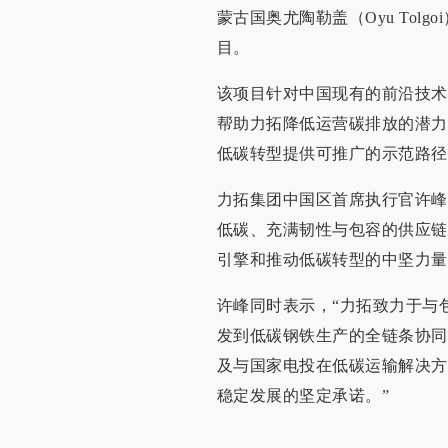
蒙古国奥尤陶勒盖（Oyu Tol
目。
该项目针对中国现有的前沿技术
帮助力拓降低运营碳排放的潜力
低碳转型提供可推广的示范路径
力拓集团中国区首席执行官许峰
低碳、充满韧性与包容的供应链
引擎和推动低碳转型的中坚力量
许峰同时表示，“力拓致力于与
发到低碳钢铁生产的全链条协同
及与国家电投在低碳运输解决方
稳定发展的坚定承诺。”