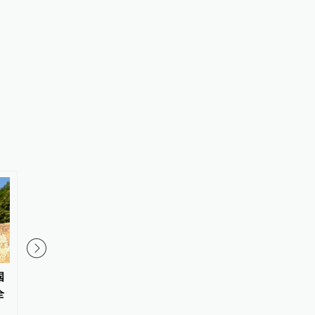
国
美国转折｜专访哈桑·派克：社会
减亏超50%、CEO一
全
主义终会在美国政治体系扎根
成，火锅巨头扭亏曙光