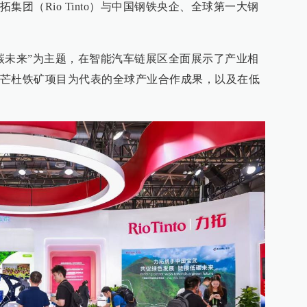
集团（Rio Tinto）与中国钢铁央企、全球第一大钢
碳未来”为主题，在智能汽车链展区全面展示了产业相
芒杜铁矿项目为代表的全球产业合作成果，以及在低