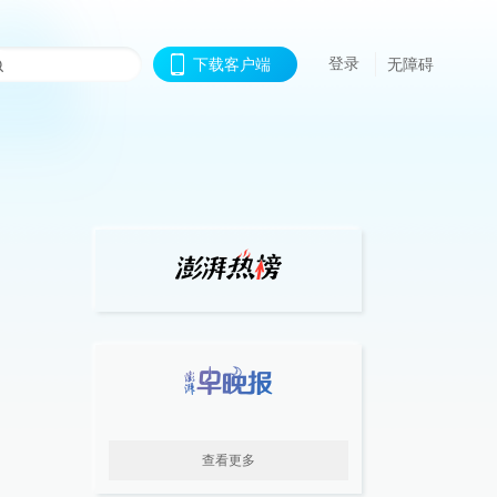
登录
下载客户端
无障碍
查看更多