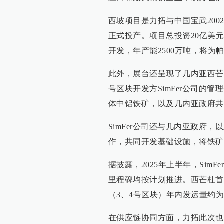
西坡项目是力拓与中国宝武200
正式投产。项目总投资20亿美元
开发，年产能2500万吨，将为
此外，展台还呈现了几内亚西芒
号区块开发方SimFer公司的
体中铝铁矿，以及几内亚政府共
SimFer公司还与几内亚政府
作，共同开发基础设施，将铁矿
据披露，2025年上半年，Si
里程碑均按计划推进。西芒杜首船铁
（3、4号区块）年内发运量约为5
在供应链协同方面，力拓此次也