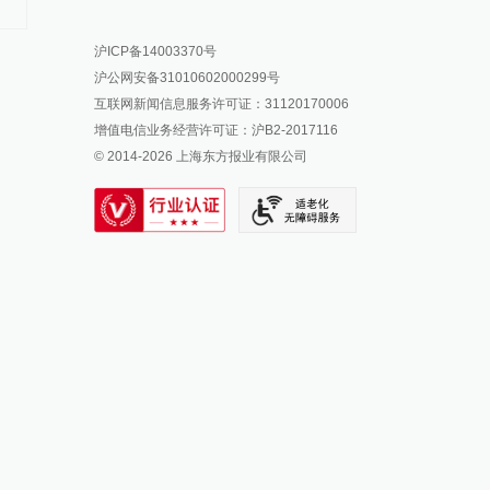
方：正抢修
报料热线: 021-962866
澎湃新闻微博
沪ICP备14003370号
报料邮箱: news@thepaper.cn
澎湃新闻公众号
沪公网安备31010602000299号
澎湃新闻抖音号
互联网新闻信息服务许可证：31120170006
派生万物开放平台
增值电信业务经营许可证：沪B2-2017116
© 2014-
2026
上海东方报业有限公司
IP SHANGHAI
SIXTH TONE