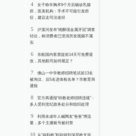
4
女子称丰胸术9个月后确诊乳腺
癌，医美机构：手术不可能引发癌
症，建议走司法途径
5
泸溪河发布“桃酥现金属牙冠”调查
结论，称消费者已澄清所发视频不属
实
6
东航国内客票提前14天可免费退
改，其他航司如何规定？
7
佛山一中学教师招聘笔试前13名
被淘汰、后5名进体检名单？市教育局
通报
8
官方再通报“特教老师招聘违规”：
多人受到党纪政务处分和组织处理
9
利用未成年人喊网友“爸爸”博流
量，多个主播账号被封禁
10
从“福利枪”利益链到深层枪支崇