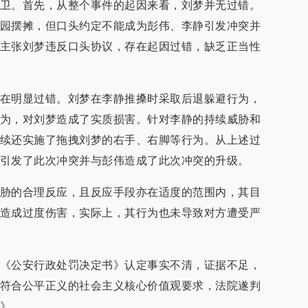
卫。首先，从整个事件的起因来看，刘梦并无过错。
园摆摊，但口头约定不能成为彭伟、李静引发冲突并
主张刘梦违反口头协议，存在起因过错，缺乏正当性
在明显过错。刘梦在李静推搡时采取后退躲避行为，
为，对刘梦造成了实质损害。针对李静的持续威胁和
续还实施了拖拽刘梦的右手、右脚等行为。从上述过
引发了此次冲突并与彭伟造成了此次冲突的升级。
胁的合理反应，且反应手段亦在适度的范围内，其目
造成过度伤害，实际上，其行为也未导致对方遭受严
《公安行政处罚决定书》认定事实不清，证据不足，
符合公平正义的社会主义核心价值观要求，法院遂判
》。