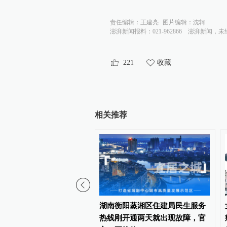
责任编辑：
王建亮
图片编辑：
沈轲
澎湃新闻报料：021-962866
澎湃新闻，未
221
收藏
相关推荐
1
9楼扔水果，北京通州一女
湖南衡阳蒸湘区住建局民生服务
嫌高空抛物罪被刑拘
热线刚开通两天就出现故障，官