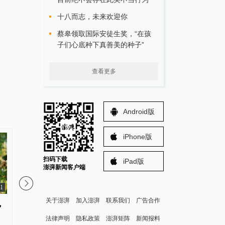
十八而志，未来欢迎你
蔡皋领取国际安徒生奖，“在孩
子们心底种下真善美的种子”
查看更多
Android版
iPhone版
扫码下载
iPad版
澎湃新闻客户端
51
1
关于澎湃
加入澎湃
联系我们
广告合作
，
6次从9楼扔水果，北京通州一女
湖南衡阳蒸湘区住建局
子因涉嫌高空抛物罪被刑拘
热线刚开通两天就出现
法律声明
隐私政策
澎湃矩阵
新闻报料