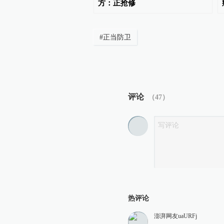
方：正抢修
#
正当防卫
评论
（
47
）
热评论
澎湃网友uaURFj