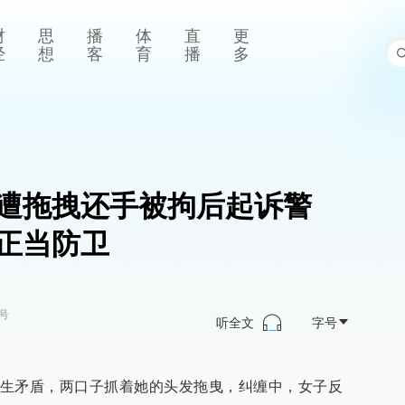
财
思
播
体
直
更
经
想
客
育
播
多
遭拖拽还手被拘后起诉警
正当防卫
号
听全文
字号
生矛盾，两口子抓着她的头发拖曳，纠缠中，女子反