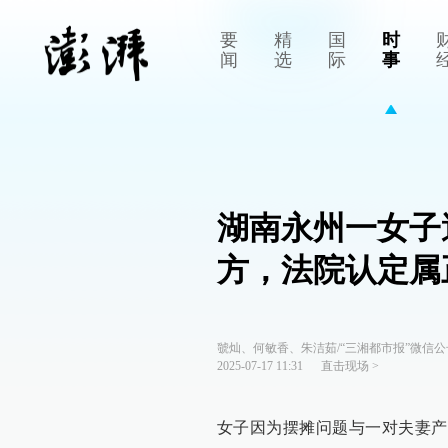
要
精
国
时
闻
选
际
事
湖南永州一女子
方，法院认定属
虢灿、何敏香、朱洁茹/“三湘都市报”微信公
2025-07-17 11:31
直击现场
>
女子因为摆摊问题与一对夫妻产