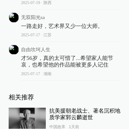
2025-07-19
∙ 陕西
无双阳光sa
一路走好，艺术界又少一位大师。
2025-07-17
∙ 江苏
自由坎坷人生
才56岁，真的太可惜了...希望家人能节
哀，也希望他的作品能被更多人记住
2025-07-17
∙ 湖南
相关推荐
抗美援朝老战士、著名沉积地
质学家郭云麟逝世
中国政库
1天前