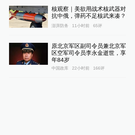
核观察｜美欲用战术核武器对
抗中俄，弹药不足核武来凑？
澎湃防务
11小时前
65
评
原北京军区副司令员兼北京军
区空军司令员李永金逝世，享
年84岁
中国政库
22小时前
166
评