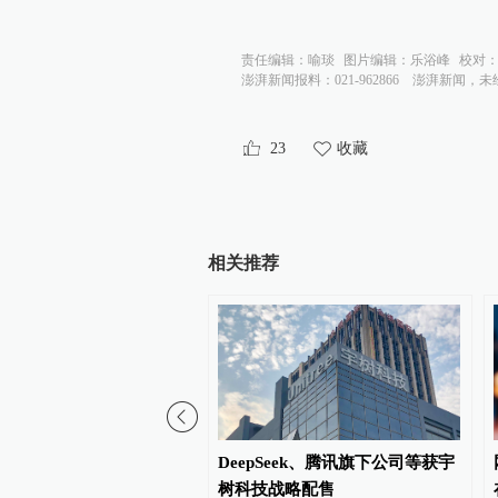
责任编辑：
喻琰
图片编辑：
乐浴峰
校对
澎湃新闻报料：021-962866
澎湃新闻，未
23
收藏
相关推荐
公司声明：对造谣传谣者
DeepSeek、腾讯旗下公司等获宇
全
树科技战略配售