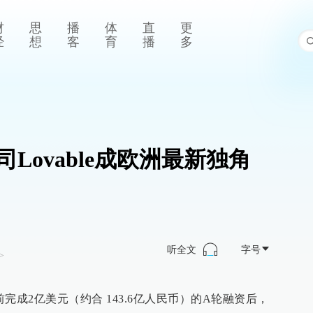
财
思
播
体
直
更
经
想
客
育
播
多
Lovable成欧洲最新独角
听全文
字号
>
日前完成2亿美元（约合 143.6亿人民币）的A轮融资后，