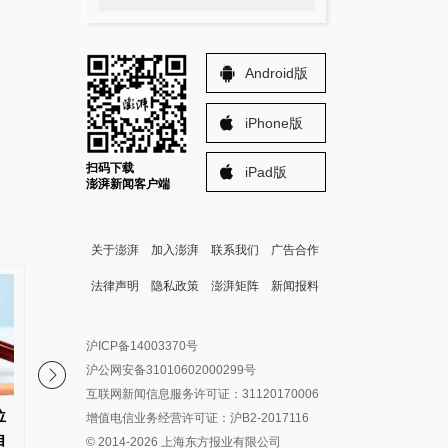
Android版
iPhone版
扫码下载
iPad版
澎湃新闻客户端
关于澎湃
加入澎湃
联系我们
广告合作
法律声明
隐私政策
澎湃矩阵
新闻报料
报料热线: 021-962866
澎湃新闻微博
沪ICP备14003370号
报料邮箱: news@thepaper.cn
澎湃新闻公众号
沪公网安备31010602000299号
澎湃新闻抖音号
互联网新闻信息服务许可证：31120170006
位
周杰伦公司声明：对造谣传谣者
派生万物开放平台
DeepSeek、腾讯旗下
增值电信业务经营许可证：沪B2-2017116
自
证据保全
树科技战略配售
© 2014-
2026
上海东方报业有限公司
IP SHANGHAI