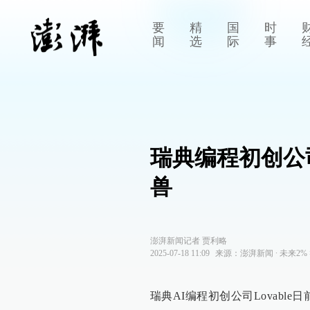
要
精
国
时
闻
选
际
事
瑞典编程初创公司
兽
澎湃新闻记者 贾利略
2025-07-18 11:09
来源：
澎湃新闻
∙
未来2%
瑞典AI编程初创公司Lovable