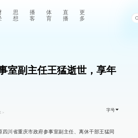
财
思
播
体
直
更
经
想
客
育
播
多
事室副主任王猛逝世，享年
字号
库
>
，原四川省重庆市政府参事室副主任、离休干部王猛同