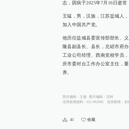
志，因病于2025年7月16日逝世
王猛，男，汉族，江苏盐城人，19
加入中国共产党。
他历任盐城县委宣传部部长、义
隆县副县长、县长，北碚市府办
工业公司经理、西南党校学员，
庆市委对台工作办公室主任，重庆
养。
责任编辑：
王俊
图片编辑：
沈轲
澎湃新闻报料：021-962866
澎湃新闻，未
41
收藏