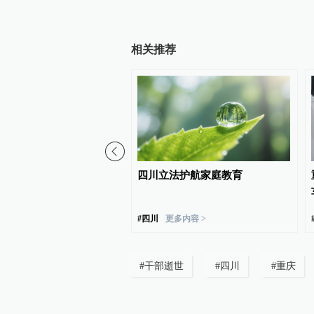
相关推荐
宾市高县发生4.9级地震，
四川立法护航家庭教育
度6千米
#
四川
更多内容 >
#
干部逝世
#
四川
#
重庆