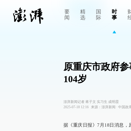
要
精
国
时
闻
选
际
事
原重庆市政府参
104岁
澎湃新闻记者 蒋子文 实习生 成明霞
2025-07-18 12:16
来源：
澎湃新闻
∙
中国政
据《重庆日报》7月18日消息