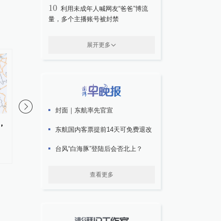
10
利用未成年人喊网友“爸爸”博流
量，多个主播账号被封禁
展开更多
1
封面｜东航率先官宣
，
水利部：全国18条河流维持超
四川宜宾市高县发生4.
东航国内客票提前14天可免费退改
警，重庆局地需防范山洪灾害
震源深度6千米
台风“白海豚”登陆后会否北上？
查看更多