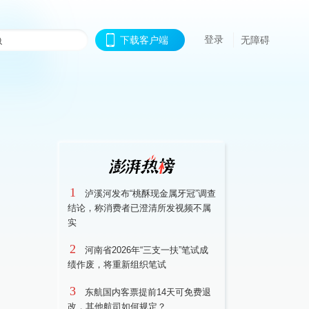
登录
下载客户端
无障碍
1
泸溪河发布“桃酥现金属牙冠”调查
结论，称消费者已澄清所发视频不属
实
2
河南省2026年“三支一扶”笔试成
绩作废，将重新组织笔试
3
东航国内客票提前14天可免费退
改，其他航司如何规定？