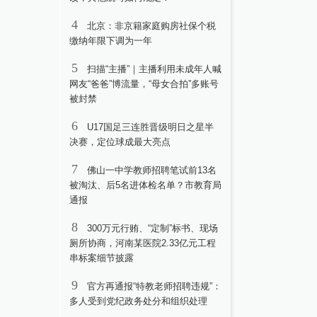
4
北京：非京籍家庭购房社保个税
缴纳年限下调为一年
5
扫描“主播”｜主播利用未成年人喊
网友“爸爸”博流量，“母女合拍”多账号
被封禁
6
U17国足三连胜晋级明日之星半
决赛，定位球成最大亮点
7
佛山一中学教师招聘笔试前13名
被淘汰、后5名进体检名单？市教育局
通报
8
300万元行贿、“定制”标书、现场
厕所协商，河南某医院2.33亿元工程
串标案细节披露
9
官方再通报“特教老师招聘违规”：
多人受到党纪政务处分和组织处理