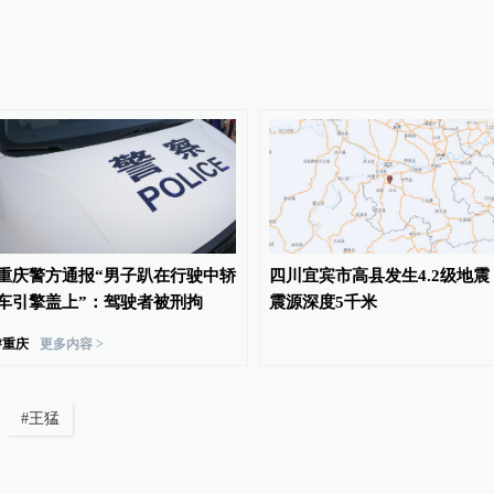
重庆警方通报“男子趴在行驶中轿
四川宜宾市高县发生4.2级地震
车引擎盖上”：驾驶者被刑拘
震源深度5千米
#
重庆
更多内容 >
#
王猛