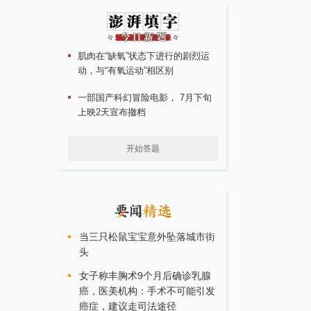
肌肉在“缺氧”状态下进行的剧烈运
动，与“有氧运动”相区别
一部国产科幻冒险电影， 7月下旬
上映2天宣布撤档
开始答题
当三只松鼠宝宝意外坠落城市街
头
女子称丰胸术9个月后确诊乳腺
癌，医美机构：手术不可能引发
癌症，建议走司法途径