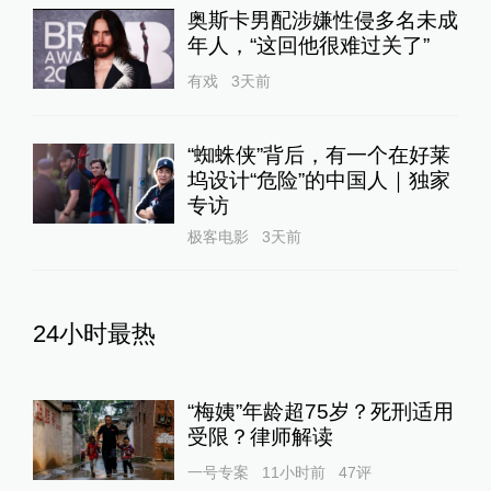
奥斯卡男配涉嫌性侵多名未成
年人，“这回他很难过关了”
有戏
3天前
“蜘蛛侠”背后，有一个在好莱
坞设计“危险”的中国人｜独家
专访
极客电影
3天前
24小时最热
“梅姨”年龄超75岁？死刑适用
受限？律师解读
一号专案
11小时前
47
评