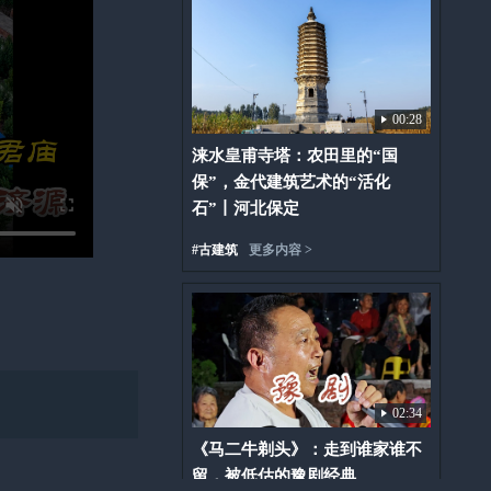
00:28
涞水皇甫寺塔：农田里的“国
保”，金代建筑艺术的“活化
石”丨河北保定
#
古建筑
更多内容 >
02:34
《马二牛剃头》：走到谁家谁不
留，被低估的豫剧经典