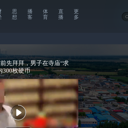
财
思
播
体
直
更
经
想
客
育
播
多
前先拜拜，男子在寺庙“求
300枚硬币