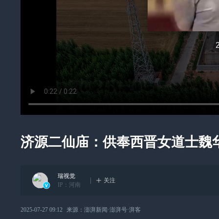
济源二仙庙：供奉西晋女道士魏
瑞视觉
关注
IP：
河南
2025-07-27 09:12
来源：
澎湃新闻·澎湃号·湃客