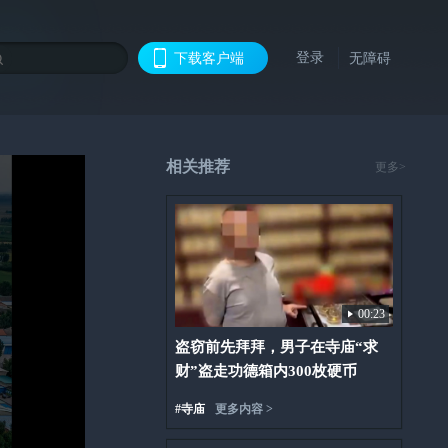
登录
下载客户端
无障碍
相关推荐
更多>
00:23
盗窃前先拜拜，男子在寺庙“求
财”盗走功德箱内300枚硬币
#
寺庙
更多内容 >