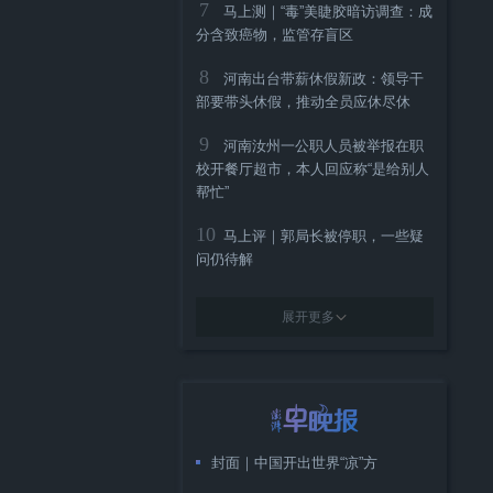
7
马上测｜“毒”美睫胶暗访调查：成
分含致癌物，监管存盲区
8
河南出台带薪休假新政：领导干
部要带头休假，推动全员应休尽休
9
河南汝州一公职人员被举报在职
校开餐厅超市，本人回应称“是给别人
帮忙”
10
马上评｜郭局长被停职，一些疑
问仍待解
展开更多
封面｜中国开出世界“凉”方