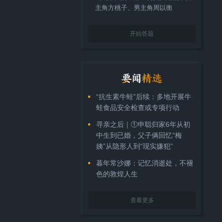
主角方桃子、男主角周以衡
开始答题
“抗生素牛蛙”后续：多地开展牛
蛙食品安全检查或专项行动
寻亲之后｜①申聪归家6年从初
中生到已婚，父子俩回忆“梅
姨”从隐形人到“现实嫌犯”
暮年常沙娜：记忆消逝处，不褪
色的敦煌人生
查看更多