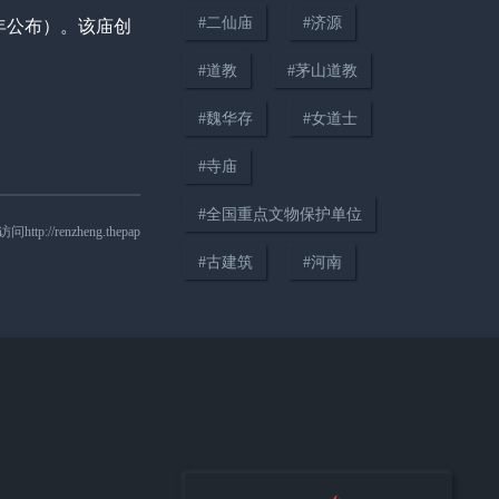
#
二仙庙
#
济源
年公布）。该庙创
#
河南
更多内容 >
#
道教
#
茅山道教
#
魏华存
#
女道士
#
寺庙
00:17
#
全国重点文物保护单位
高平骷髅庙：专祭长平之战亡
nzheng.thepap
魂，庙下葬40万颗人头丨山西晋
#
古建筑
#
河南
城
00:30
飞跃长城：安阳方特殷商神画丨