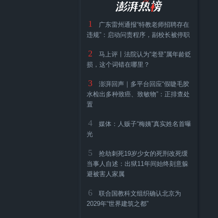
河南
1
广东雷州通报“特教老师招聘存在
违规”：启动问责程序，副校长被停职
2
马上评丨法院认为“老登”属年龄贬
损，这个词错在哪里？
3
澎湃回声｜多平台回应“假睫毛胶
水检出多种致癌、致敏物”：正排查处
置
4
媒体：人贩子“梅姨”真实姓名首曝
光
5
抢劫刺死19岁少女的死刑改死缓
当事人自述：出狱11年间始终刻意躲
避被害人家属
6
联合国教科文组织确认北京为
2029年“世界建筑之都”