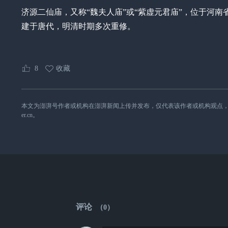
济源二仙庙，又称“魏夫人庙”或“紫虚元君庙”，位于河南
建于唐代，明清时期多次重修。
8
收藏
本文为澎湃号作者或机构在澎湃新闻上传并发布，仅代表该作者或机构观点，不代表澎湃
er.cn。
评论
（
0
）