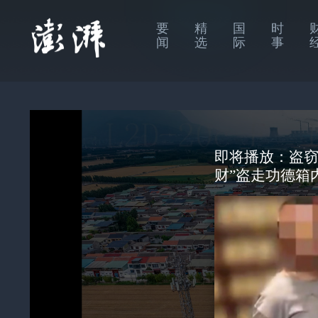
要
精
国
时
闻
选
际
事
即将播放：
盗窃
财”盗走功德箱内