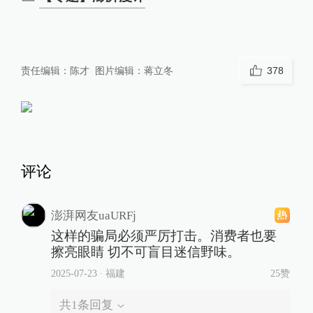
责任编辑：
陈才
图片编辑：
蒋立冬
378
评论
澎湃网友uaURFj
这样的骗局必须严厉打击。消费者也要
擦亮眼睛 切不可盲目迷信野味。
2025-07-23
∙ 福建
25赞
共
1
条回复