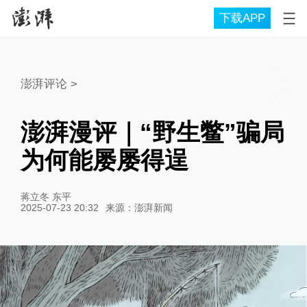
下载APP
澎湃评论
>
澎湃漫评｜“野生鳖”骗局
为何能屡屡得逞
蒋立冬 东平
2025-07-23 20:32
来源：
澎湃新闻