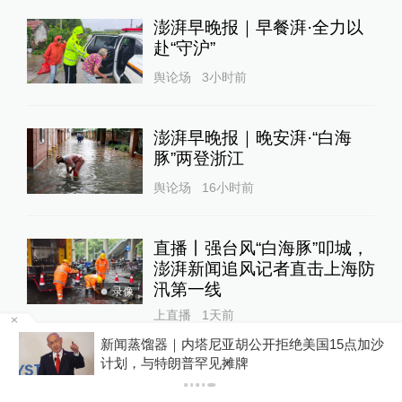
澎湃早晚报｜早餐湃·全力以
赴“守沪”
舆论场
3小时前
澎湃早晚报｜晚安湃·“白海
豚”两登浙江
舆论场
16小时前
直播丨强台风“白海豚”叩城，
澎湃新闻追风记者直击上海防
汛第一线
录像
上直播
1天前
新闻蒸馏器｜内塔尼亚胡公开拒绝美国15点加沙
计划，与特朗普罕见摊牌
澎湃早晚报｜早餐湃·“白海
豚”逼近浙闽