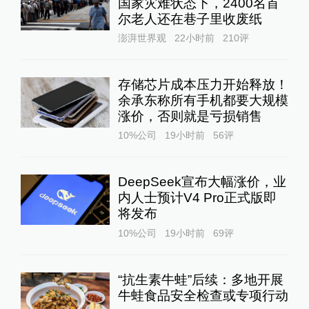
国家灾难状态下，2400名首
尔老人还在巷子里收废纸
澎湃世界观
22小时前
210
评
存储芯片成本压力开始释放！
余承东称所有手机都要大规模
涨价，否则就是亏损销售
10%公司
19小时前
56
评
DeepSeek宣布大幅涨价，业
内人士预计V4 Pro正式版即
将发布
10%公司
19小时前
69
评
“抗生素牛蛙”后续：多地开展
牛蛙食品安全检查或专项行动