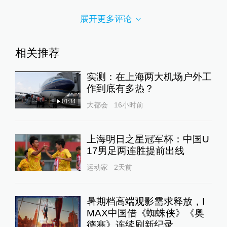
展开更多评论
相关推荐
实测：在上海两大机场户外工
作到底有多热？
01:34
大都会
16小时前
上海明日之星冠军杯：中国U
17男足两连胜提前出线
运动家
2天前
暑期档高端观影需求释放，I
MAX中国借《蜘蛛侠》《奥
德赛》连续刷新纪录