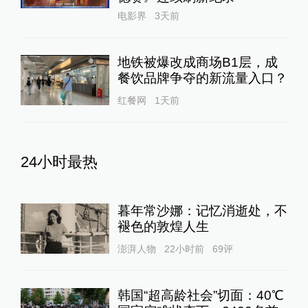
电影界
3天前
地铁被爆改成商场B1层，成
餐饮品牌争夺的新流量入口？
红餐网
1天前
24小时最热
暮年常沙娜：记忆消逝处，不
褪色的敦煌人生
澎湃人物
22小时前
69
评
韩国“超高龄社会”切面：40℃