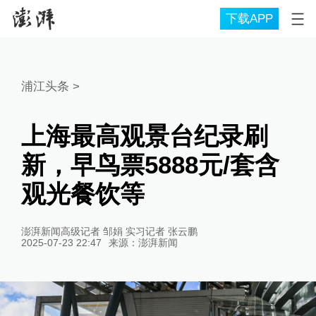
下载APP
浦江头条
>
上海最高观景台纪录刷
新，早鸟票5888元/套含
观光餐饮等
澎湃新闻高级记者 邹娟 实习记者 张云鹏
2025-07-23 22:47
来源：
澎湃新闻