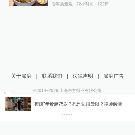
澎湃质量观
22小时前
122
评
关于澎湃
|
联系我们
|
法律声明
|
澎湃广告
©2014~
2026
上海东方报业有限公司
沪ICP证：沪B2-20170116 | 沪ICP备14003370号
因瞬时客流集中等原因致部分观众入场受阻，浙
读
互联网新闻信息服务许可证：31120170006
江省博物馆致歉
沪公网安备 31010602000299号