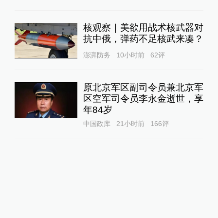
核观察｜美欲用战术核武器对
抗中俄，弹药不足核武来凑？
澎湃防务
10小时前
62
评
原北京军区副司令员兼北京军
区空军司令员李永金逝世，享
年84岁
中国政库
21小时前
166
评