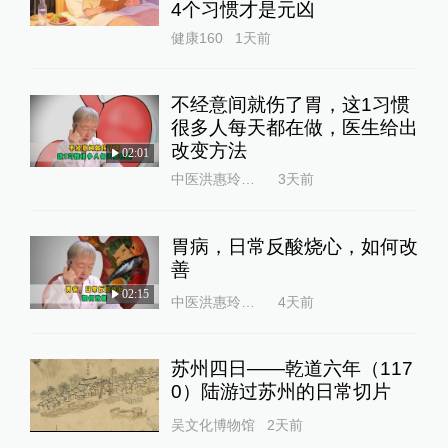
4个习惯才是元凶
健康160
1天前
不经意间就伤了胃，这1习惯
很多人每天都在做，医生给出
改变方法
02:01
中医洪惠玲大夫
3天前
胃病，日常反酸烧心，如何改
善
02:15
中医洪惠玲大夫
4天前
苏州四日——乾道六年（117
0）陆游过苏州的日常切片
吴文化博物馆
2天前