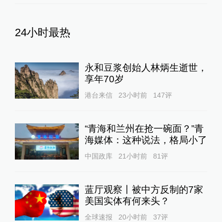
24小时最热
永和豆浆创始人林炳生逝世，
享年70岁
港台来信
23小时前
147
评
“青海和兰州在抢一碗面？”青
海媒体：这种说法，格局小了
中国政库
21小时前
81
评
蓝厅观察丨被中方反制的7家
美国实体有何来头？
全球速报
20小时前
37
评