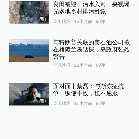
良田被毁、污水入河，央视曝
光多地乡村排污乱象
1
直击现场
15小时前
50
评
与特朗普关联的美石油公司拟
在格陵兰岛钻探，岛政府强烈
警告
全球速报
22小时前
69
评
面对面丨蔡磊：与渐冻症抗
争，纵使不敌，也不屈服
1
直击现场
11小时前
56
评