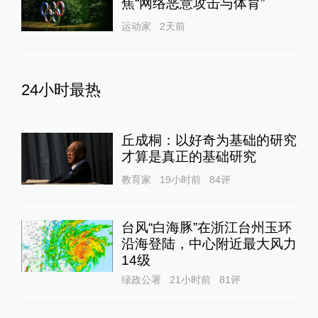
焦“网络恶意攻击与体育”
运动家
2天前
24小时最热
丘成桐：以好奇为基础的研究
才算是真正的基础研究
教育家
19小时前
84
评
台风“白海豚”在浙江台州玉环
沿海登陆，中心附近最大风力
14级
绿政公署
21小时前
81
评