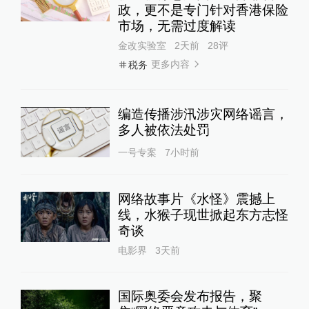
政，更不是专门针对香港保险
市场，无需过度解读
金改实验室
2天前
28
评
更多内容
税务
编造传播涉汛涉灾网络谣言，
多人被依法处罚
一号专案
7小时前
网络故事片《水怪》震撼上
线，水猴子现世掀起东方志怪
奇谈
电影界
3天前
国际奥委会发布报告，聚