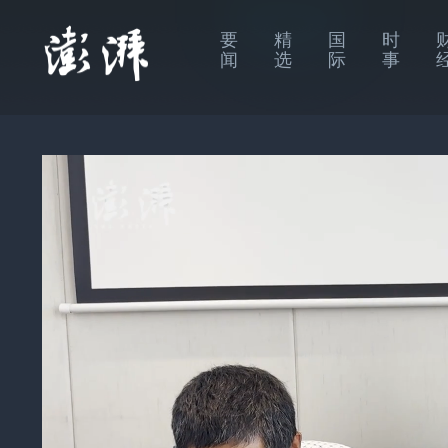
要
精
国
时
闻
选
际
事