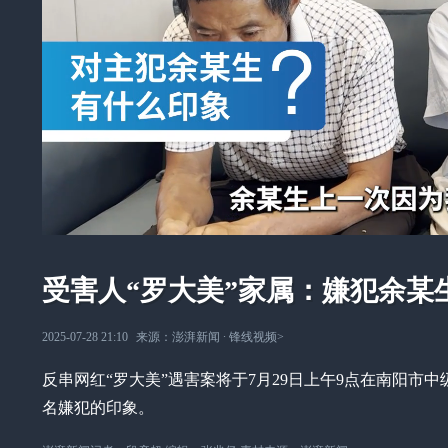
受害人“罗大美”家属：嫌犯余某
2025-07-28 21:10
来源：
澎湃新闻
∙
锋线视频
>
反串网红“罗大美”遇害案将于7月29日上午9点在南阳市
名嫌犯的印象。