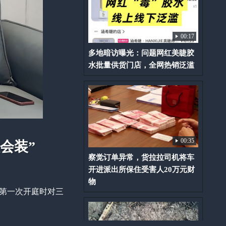
00:17
多地暗访曝光：问题网红美睫胶
水批量供货门店，全网热销泛滥
00:35
会装”
察觉订单异常，货拉拉司机将车
开进派出所保住受害人20万元财
物
了第一次开庭时对三