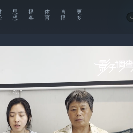
财
思
播
体
直
更
经
想
客
育
播
多