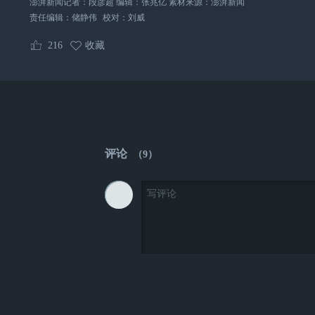
澎湃新闻记者：段彦超 编辑：张兆亿 素材来源：澎湃新闻
责任编辑：
储静伟
校对：
刘威
216
收藏
评论
（
9
）