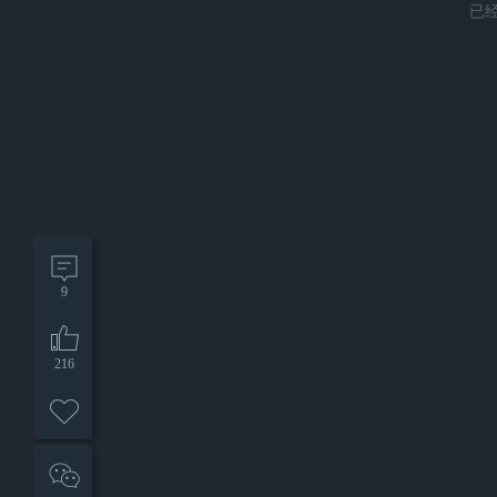
已
9
216