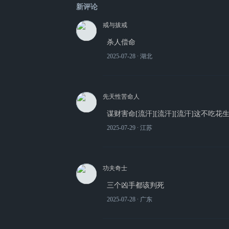
新评论
戒与拔戒
杀人偿命
2025-07-28
∙ 湖北
先天性苦命人
谋财害命[流汗][流汗][流汗]这不吃花
2025-07-29
∙ 江苏
功夫奇士
三个凶手都该判死
2025-07-28
∙ 广东