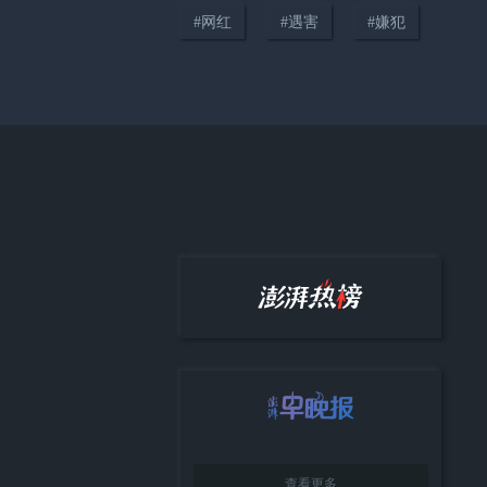
#
网红
#
遇害
#
嫌犯
01:07
高压线断裂致村民身亡村委会一
审被判担责九成，死者家属和村
委会提出上诉
查看更多