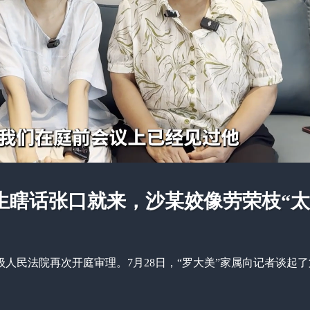
生瞎话张口就来，沙某姣像劳荣枝“太
中级人民法院再次开庭审理。7月28日，“罗大美”家属向记者谈起