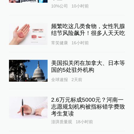
10%公司
10小时前
频繁吃这几类食物，女性乳腺
结节风险飙升！很多人天天吃
常笑健康
16小时前
美国拟关闭在加拿大、日本等
国的5处驻外机构
全球速报
2天前
2.6万元标成5000元？河南一
志愿规划机构被指标错学费致
考生复读
澎湃质量观
18小时前