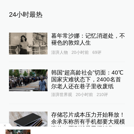
24小时最热
暮年常沙娜：记忆消逝处，不
褪色的敦煌人生
澎湃人物
20小时前
69
评
韩国“超高龄社会”切面：40℃
国家灾难状态下，2400名首
尔老人还在巷子里收废纸
澎湃世界观
20小时前
210
评
存储芯片成本压力开始释放！
余承东称所有手机都要大规模
涨价，否则就是亏损销售
罕