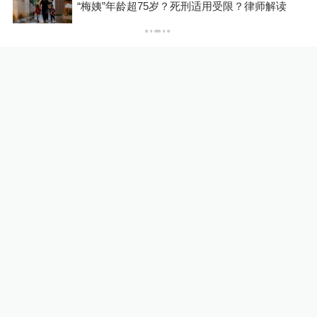
“梅姨”年龄超75岁？死刑适用受限？律师解读
10%公司
16小时前
56
评
DeepSeek宣布大幅涨价，业
内人士预计V4 Pro正式版即
将发布
10%公司
17小时前
69
评
“抗生素牛蛙”后续：多地开展
牛蛙食品安全检查或专项行动
澎湃质量观
19小时前
122
评
关于澎湃
|
联系我们
|
法律声明
|
澎湃广告