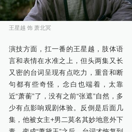
王星越 饰 萧北冥
演技方面，扛一番的王星越，肢体语
言和表情在水准之上，但头两集又长
又密的台词呈现有点吃力，重音和断
句都有些奇怪，念白也端着，太靠
近“萧蘅”了，没有之前“张遮”自然，多
少有点影响观剧体验。反倒是后面几
集，他被女主+男二莫名其妙地意外下
毒，变成“萧黛玉”之后，台词才恢复到