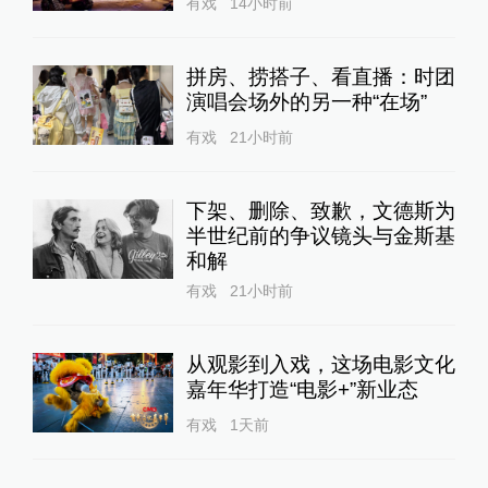
有戏
14小时前
拼房、捞搭子、看直播：时团
演唱会场外的另一种“在场”
有戏
21小时前
下架、删除、致歉，文德斯为
半世纪前的争议镜头与金斯基
和解
有戏
21小时前
从观影到入戏，这场电影文化
嘉年华打造“电影+”新业态
有戏
1天前