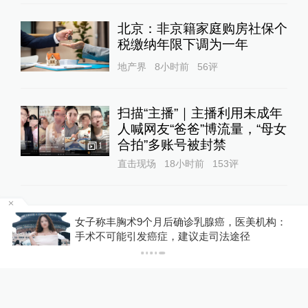
北京：非京籍家庭购房社保个
税缴纳年限下调为一年
地产界
8小时前
56
评
扫描“主播”｜主播利用未成年
人喊网友“爸爸”博流量，“母女
合拍”多账号被封禁
1
直击现场
18小时前
153
评
构：
你有权知道更多
下载APP
下载澎湃新闻客户端
关于澎湃
|
联系我们
|
法律声明
|
澎湃广告
©2014~
2026
上海东方报业有限公司