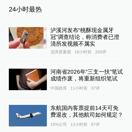
24小时最热
泸溪河发布“桃酥现金属牙
冠”调查结论，称消费者已澄
清所发视频不属实
澎湃质量观
18小时前
266
评
河南省2026年“三支一扶”笔试
成绩作废，将重新组织笔试
中国政库
11小时前
37
评
东航国内客票提前14天可免
费退改，其他航司如何规定？
10%公司
13小时前
87
评