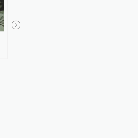
，
具身智能、高端成像仪器等一批
部分银行5年期大额存单
国产硬科技亮相“创·在上海”路演
放啥信号？
舞台