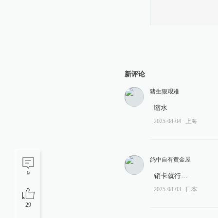
新评论
猪生狠艰难
缩水
2025-08-04
∙ 上海
鸽中自有黄金屋
9
销卡就行…
2025-08-03
∙ 日本
29