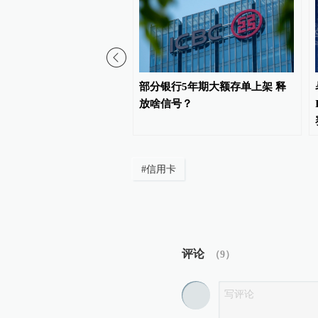
能、高端成像仪器等一批
部分银行5年期大额存单上架 释
科技亮相“创·在上海”路演
放啥信号？
#
信用卡
评论
（
9
）