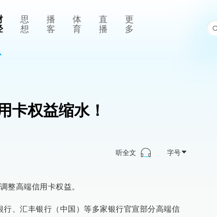
财
思
播
体
直
更
经
想
客
育
播
多
用卡权益缩水！
听全文
字号
调整高端信用卡权益。
银行、汇丰银行（中国）等多家银行官宣部分高端信