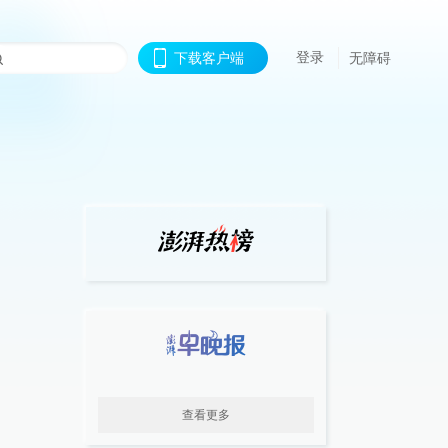
登录
下载客户端
无障碍
查看更多