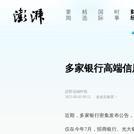
要
精
国
时
闻
选
际
事
多家银行高端信
赵萌/金融时报
2025-08-03 08:12
金改实验室
>
近期，多家银行密集发布公告，
仅在今年7月，招商银行、光大