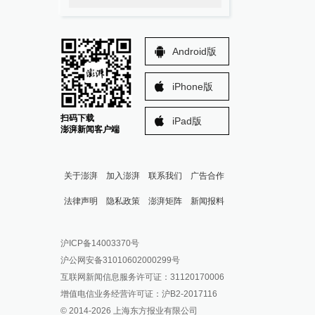
Android版
iPhone版
扫码下载
iPad版
澎湃新闻客户端
关于澎湃
加入澎湃
联系我们
广告合作
法律声明
隐私政策
澎湃矩阵
新闻报料
报料热线: 021-962866
澎湃新闻微博
沪ICP备14003370号
报料邮箱: news@thepaper.cn
澎湃新闻公众号
沪公网安备31010602000299号
澎湃新闻抖音号
互联网新闻信息服务许可证：31120170006
派生万物开放平台
增值电信业务经营许可证：沪B2-2017116
© 2014-
2026
上海东方报业有限公司
IP SHANGHAI