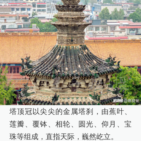
塔顶冠以尖尖的金属塔刹，由蕉叶、
莲瓣、覆钵、相轮、圆光、仰月、宝
珠等组成，直指天际，巍然屹立。