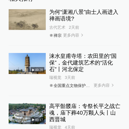
为何“潇湘八景”由士人画进入
禅画语境?
古代艺术
2天前
更多内容
禅宗
涞水皇甫寺塔：农田里的“国
保”，金代建筑艺术的“活化
石”丨河北保定
00:28
瑞视觉
3天前
更多内容
全国重点文物保护单位
高平骷髅庙：专祭长平之战亡
魂，庙下葬40万颗人头丨山
西晋城
00:17
瑞视觉
4天前