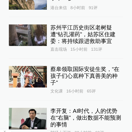
港台来信
8小时前
91
评
苏州平江历史街区老树疑
遭“钻孔灌药”，姑苏区住建
委：将持续跟进救助事宜
直击现场
15小时前
131
评
蔡皋领取国际安徒生奖，“在
孩子们心底种下真善美的种
子”
文化课
16小时前
65
评
李开复：AI时代，人的优势
在“右脑”，做出数据不能预测
的事情