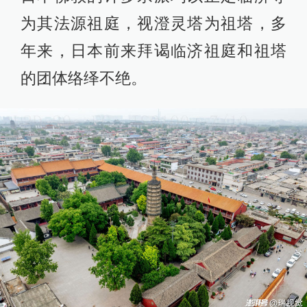
为其法源祖庭，视澄灵塔为祖塔，多
年来，日本前来拜谒临济祖庭和祖塔
的团体络绎不绝。