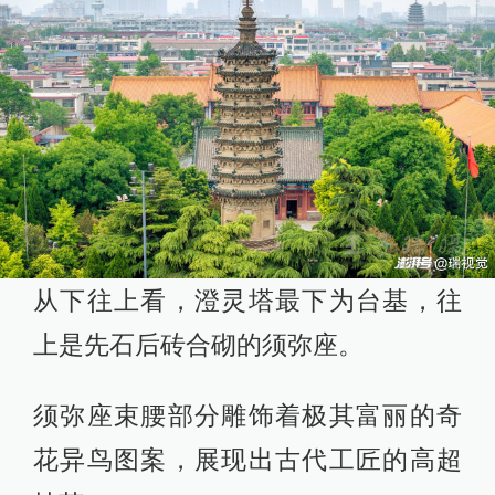
从下往上看，澄灵塔最下为台基，往
上是先石后砖合砌的须弥座。
须弥座束腰部分雕饰着极其富丽的奇
花异鸟图案，展现出古代工匠的高超