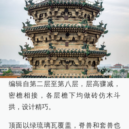
编辑自第二层至第八层，层高骤减，
密檐相接，各层檐下均做砖仿木斗
拱，设计精巧。
顶面以绿琉璃瓦覆盖，脊兽和套兽也