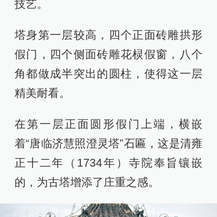
技艺。
塔身第一层较高，四个正面砖雕拱形
假门，四个侧面砖雕花棂假窗，八个
角都做成半突出的圆柱，使得这一层
精美耐看。
在第一层正面圆形假门上端，横嵌
着“唐临济慧照澄灵塔”石匾，这是清雍
正十二年（1734年）寺院奉旨镶嵌
的，为古塔增添了庄重之感。