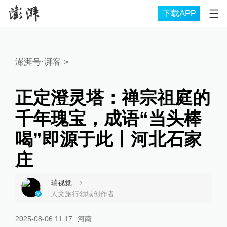
下载APP
澎湃号·湃客
>
正定澄灵塔：禅宗祖庭的
千年瑰宝，成语“当头棒
喝”即源于此丨河北石家
庄
瑞视觉
人文旅行领域创作者
2025-08-06 11:17
河南