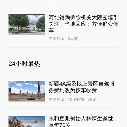
河北馆陶拆除机关大院围墙引
关注，当地回应：方便群众停
车
中国政库
3天前
24小时最热
新疆4A级及以上景区自驾服
务费均改为按车收费
中国政库
10小时前
75
评
永和豆浆创始人林炳生逝世，
享年70岁