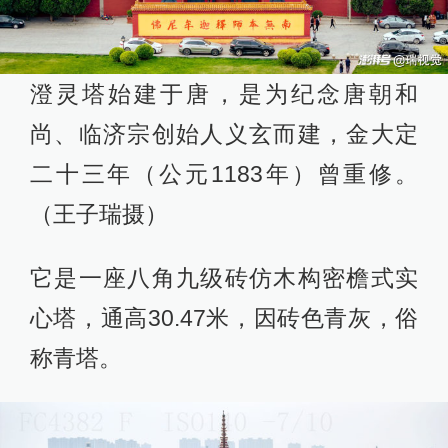
澄灵塔始建于唐，是为纪念唐朝和
尚、临济宗创始人义玄而建，金大定
二十三年（公元1183年）曾重修。
（王子瑞摄）
它是一座八角九级砖仿木构密檐式实
心塔，通高30.47米，因砖色青灰，俗
称青塔。