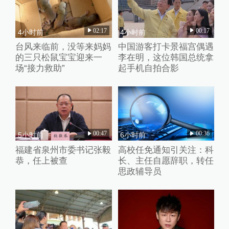
02:17
00:17
4小时前
4小时前
台风来临前，没等来妈妈
中国游客打卡景福宫偶遇
的三只松鼠宝宝迎来一
李在明，这位韩国总统拿
场“接力救助”
起手机自拍合影
00:47
00:36
5小时前
6小时前
福建省泉州市委书记张毅
高校任免通知引关注：科
恭，任上被查
长、主任自愿辞职，转任
思政辅导员