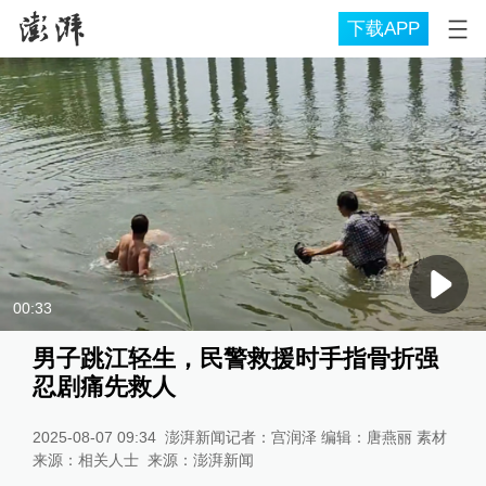
下载APP
00:33
男子跳江轻生，民警救援时手指骨折强
忍剧痛先救人
2025-08-07 09:34
澎湃新闻记者：宫润泽 编辑：唐燕丽 素材
来源：相关人士
来源：
澎湃新闻