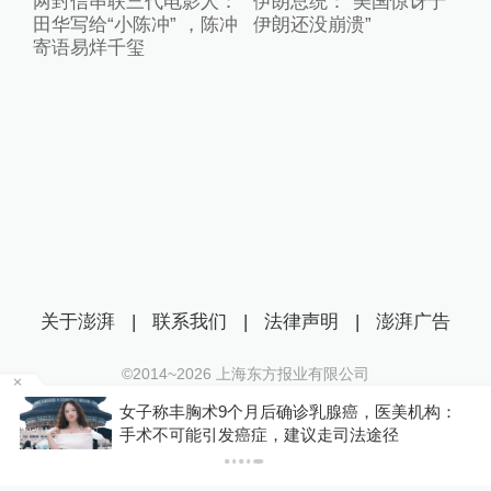
两封信串联三代电影人：
伊朗总统：“美国惊讶于
田华写给“小陈冲” ，陈冲
伊朗还没崩溃”
寄语易烊千玺
关于澎湃
|
联系我们
|
法律声明
|
澎湃广告
©2014~
2026
上海东方报业有限公司
沪ICP证：沪B2-20170116 | 沪ICP备14003370号
乳腺癌，医美机构：
你有权知道更多
互联网新闻信息服务许可证：31120170006
议走司法途径
下载澎湃新闻客户端
沪公网安备 31010602000299号