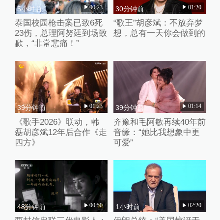
00:23
01:20
5小时前
30分钟前
泰国校园枪击案已致6死
“歌王”胡彦斌：不放弃梦
23伤，总理阿努廷到场致
想，总有一天你会做到的
歉，“非常悲痛！”
01:23
01:14
39分钟前
39分钟前
《歌手2026》联动，韩
齐豫和毛阿敏再续40年前
磊胡彦斌12年后合作《走
音缘：“她比我想象中更
四方》
可爱”
00:50
02:20
48分钟前
1小时前