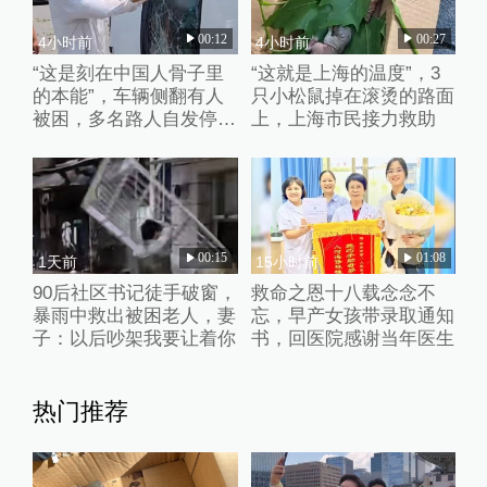
00:12
00:27
4小时前
4小时前
“这是刻在中国人骨子里
“这就是上海的温度”，3
的本能”，车辆侧翻有人
只小松鼠掉在滚烫的路面
被困，多名路人自发停车
上，上海市民接力救助
破窗救人
00:15
01:08
1天前
15小时前
90后社区书记徒手破窗，
救命之恩十八载念念不
暴雨中救出被困老人，妻
忘，早产女孩带录取通知
子：以后吵架我要让着你
书，回医院感谢当年医生
热门推荐