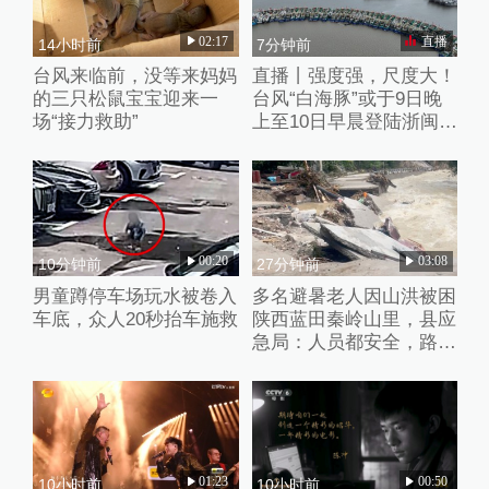
02:17
直播
14小时前
7分钟前
台风来临前，没等来妈妈
直播丨强度强，尺度大！
的三只松鼠宝宝迎来一
台风“白海豚”或于9日晚
场“接力救助”
上至10日早晨登陆浙闽沿
海
00:20
03:08
10分钟前
27分钟前
男童蹲停车场玩水被卷入
多名避暑老人因山洪被困
车底，众人20秒抬车施救
陕西蓝田秦岭山里，县应
急局：人员都安全，路暂
时没通
01:23
00:50
10小时前
10小时前