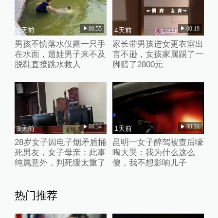
00:55
00:19
1天前
4天前
男孩不慎落水仅露一只手
家长带男孩进女更衣室出
在水面，遛娃男子来不及
言不逊，女孩家属踢了一
脱鞋直接跳水救人
脚赔了2800元
00:34
00:31
3天前
1天前
28岁女子因电子烟矛盾捅
昆明一女子醉驾被查后嚎
死男友，女子母亲：此事
啕大哭：我为什么这么
纯属意外，判死缓太重了
傻，我不想影响儿子
热门推荐