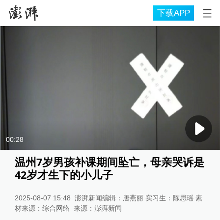
下载APP
00:28
温州7岁男孩补课期间坠亡，母亲哭诉是
42岁才生下的小儿子
2025-08-07 15:48
澎湃新闻编辑：唐燕丽 实习生：陈思瑶 素
材来源：综合网络
来源：
澎湃新闻