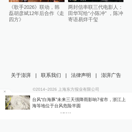
《歌手2026》联动，韩
两封信串联三代电影人：
磊胡彦斌12年后合作《走
田华写给“小陈冲” ，陈冲
四方》
寄语易烊千玺
关于澎湃
|
联系我们
|
法律声明
|
澎湃广告
©2014~
2026
上海东方报业有限公司
沪ICP证：沪B2-20170116 | 沪ICP备14003370号
浙江上
蔡皋在加拿大领取国际安徒生奖，系插画奖项6
互联网新闻信息服务许可证：31120170006
年来首位中国画家
沪公网安备 31010602000299号