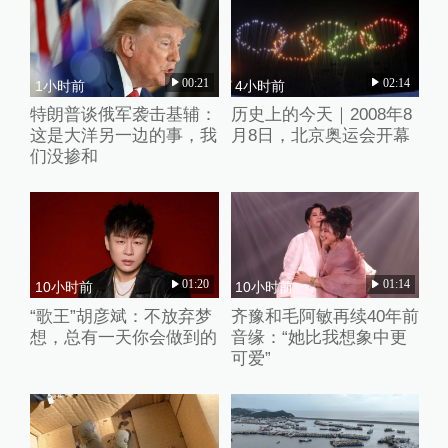
00:21
02:14
1小时前
4小时前
特朗普谈俄军袭击基辅：
历史上的今天｜2008年8
这是大洋另一边的事，我
月8日，北京奥运会开幕
们没掺和
01:20
01:14
10小时前
10小时前
“歌王”胡彦斌：不放弃梦
齐豫和毛阿敏再续40年前
想，总有一天你会做到的
音缘：“她比我想象中更
可爱”