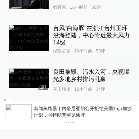
教育家
16小时前
65
评
台风“白海豚”在浙江台州玉环
沿海登陆，中心附近最大风力
14级
绿政公署
19小时前
59
评
良田被毁、污水入河，央视曝
光多地乡村排污乱象
1
直击现场
12小时前
34
评
新闻蒸馏器｜内塔尼亚胡公开拒绝美国15点加沙
与特朗普关联的美石油公司拟
计划，与特朗普罕见摊牌
在格陵兰岛钻探，岛政府强烈
警告
全球速报
19小时前
62
评