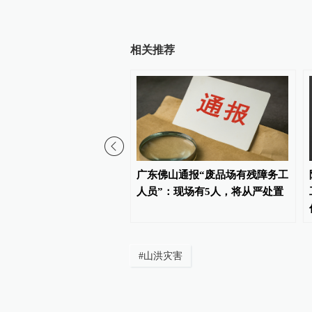
23:21
甘肃榆中救灾情况：力争8月
相关推荐
查看详情
23:16
兰州强降雨山洪造成14个行
查看详情
23:11
01:34
甘肃榆中山洪灾害最新情况
在上海两大机场户外工作
广东佛山通报“废品场有残障务工
查看详情
多热？
人员”：现场有5人，将从严处置
23:08
兰州榆中强降雨山洪已经造成
查看详情
#
山洪灾害
23:05
甘肃兰州榆中县山洪灾害新
查看详情