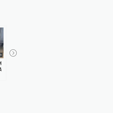
39
01:34
州
实测：在上海两大机场户外工作
广东佛山通报“废品场
员
到底有多热？
人员”：现场有5人，将