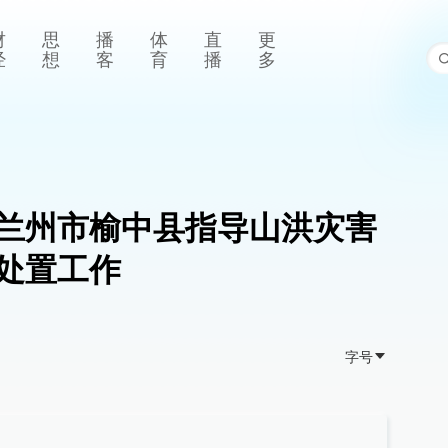
财
思
播
体
直
更
经
想
客
育
播
多
兰州市榆中县指导山洪灾害
处置工作
字号