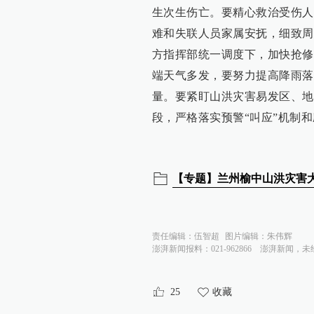
水利部：全力为甘肃兰州榆
生次生伤亡。要精心救治受伤人
查看详情
难和失联人员家属安抚，细致周
2025-08-08
方指挥部统一调度下，加快抢修
端天气多发，要努力提高降雨落
23:43
量。要紧盯山洪灾害易发区、地
甘肃榆中县山洪灾害救援进展
查看详情
段，严格落实预警“叫应”机制
23:37
兰州强降雨山洪部分重点地
查看详情
【专题】兰州榆中山洪灾害
23:35
甘肃榆中县山洪已累计转移安
责任编辑：
伍智超
图片编辑：
朱伟辉
查看详情
澎湃新闻报料：021-962866
澎湃新闻，未
23:23
持续时间长、极端性强，甘
25
收藏
查看详情