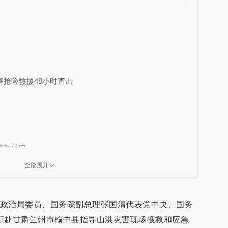
抢险救援48小时直击
恢复供电
全部展开
部署甘肃榆中山洪灾害抢险及防汛工作
政治局委员、国务院副总理张国清代表党中央、国务
赶赴甘肃兰州市榆中县指导山洪灾害现场搜救和应急