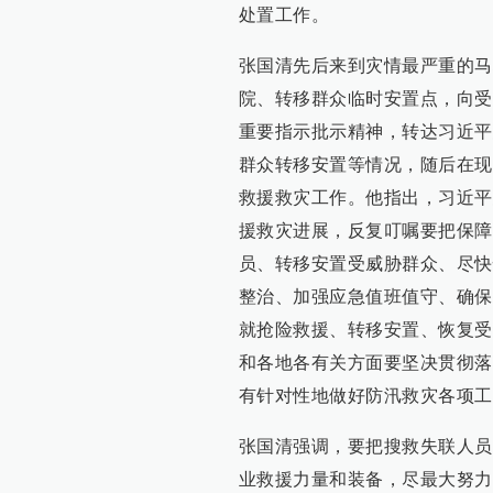
处置工作。
甘肃榆中受灾村庄道路全部
查看详情
张国清先后来到灾情最严重的马
18:24
院、转移群众临时安置点，向受
甘肃榆中山洪灾害已致15人
重要指示批示精神，转达习近平
查看详情
群众转移安置等情况，随后在现
18:01
救援救灾工作。他指出，习近平
甘肃榆中山洪灾害已造成13
援救灾进展，反复叮嘱要把保障
查看详情
员、转移安置受威胁群众、尽快
17:35
整治、加强应急值班值守、确保
张国清赶赴甘肃兰州市榆中
就抢险救援、转移安置、恢复受
和各地各有关方面要坚决贯彻落
17:26
有针对性地做好防汛救灾各项工
甘肃榆中山洪灾区供水正在
查看详情
张国清强调，要把搜救失联人员
09:39
业救援力量和装备，尽最大努力