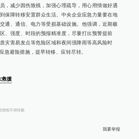
中县山洪灾害抢险救援提供支持
员，减少因伤致残，加强心理疏导，用心用情做好遇
到保障转移安置群众生活。中央企业应急力量要在地
交通、通信、电力等受损基础设施。他强调，近期极
区、强度、时段的预报精准度，尽量打出预警提前
质灾害易发点等危险区域和夜间强降雨等高风险时
：已累计救出被困群众443人
和应急避险措施，提早转移、应转尽转。
区完成应急调查工作
大救援
置9828人
经授权不得转载
肃兰州榆中县本轮强降水有3个特点
我要举报