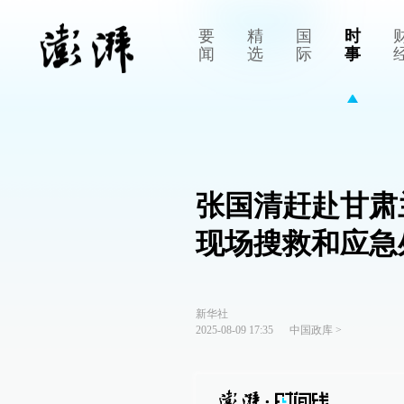
要
精
国
时
闻
选
际
事
张国清赶赴甘肃
现场搜救和应急
新华社
2025-08-09 17:35
中国政库
>