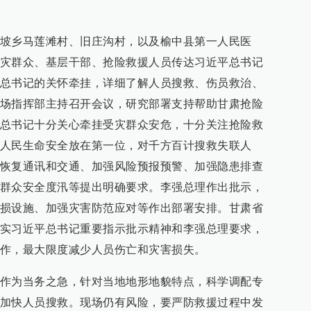
实现抢通
坡乡马莲滩村、旧庄沟村，以及榆中县第一人民医
灾群众、基层干部、抢险救援人员传达习近平总书记
遇难、28人失联
总书记的关怀牵挂，详细了解人员搜救、伤员救治、
场指挥部主持召开会议，研究部署支持帮助甘肃抢险
总书记十分关心牵挂受灾群众安危，十分关注抢险救
人遇难、30人失联
人民生命安全放在第一位，对千方百计搜救失联人
恢复通讯和交通、加强风险预报预警、加强隐患排查
群众安全度汛等提出明确要求。李强总理作出批示，
县指导山洪灾害现场搜救和应急处置工作
损设施、加强灾害防范应对等作出部署安排。甘肃省
实习近平总书记重要指示批示精神和李强总理要求，
作，最大限度减少人员伤亡和灾害损失。
恢复，保障受灾群众供水正常
作为当务之急，针对当地地形地貌特点，科学调配专
加快人员搜救。现场仍有风险，要严防救援过程中发