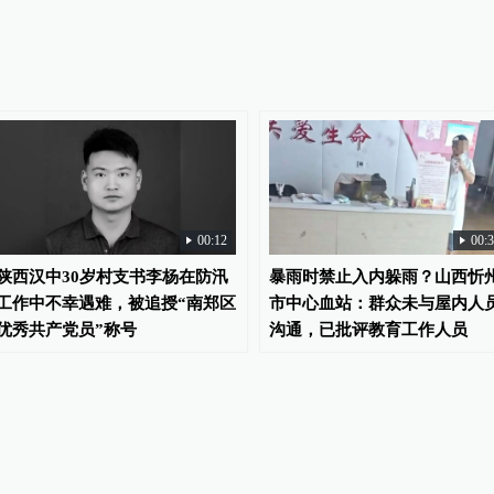
10日前恢复电力通讯
政村道路阻断，影响2.4万人正常饮水
00:12
00:
：正全力搜救失联人员
陕西汉中30岁村支书李杨在防汛
暴雨时禁止入内躲雨？山西忻
工作中不幸遇难，被追授“南郑区
市中心血站：群众未与屋内人
优秀共产党员”称号
沟通，已批评教育工作人员
2002人受灾
闻发布会现场为遇难者默哀