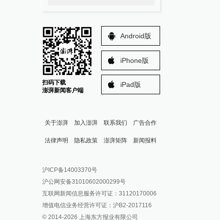
Android版
iPhone版
扫码下载
iPad版
澎湃新闻客户端
关于澎湃
加入澎湃
联系我们
广告合作
法律声明
隐私政策
澎湃矩阵
新闻报料
报料热线: 021-962866
澎湃新闻微博
沪ICP备14003370号
报料邮箱: news@thepaper.cn
澎湃新闻公众号
沪公网安备31010602000299号
澎湃新闻抖音号
互联网新闻信息服务许可证：31120170006
派生万物开放平台
增值电信业务经营许可证：沪B2-2017116
© 2014-
2026
上海东方报业有限公司
IP SHANGHAI