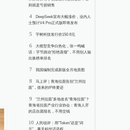
则就是亏损销售
4
DeepSeek宣布大幅涨价，业内人
士预计V4 Pro正式版即将发布
5
宇树科技发行价150.8元
6
大模型竞争白热化，张一鸣喊
话：字节跳动“拒绝蒸馏”，不用别人输
出换榜单排名
7
我国编制完成新版全月地质图
8
马上评｜青海拉面告别“兰州拉
面”，借来的IP终要还
9
“兰州拉面”多地改名“青海拉面”？
青海省拉面产业行业协会：青海人开
的店自愿报名，不用交钱
10
人民锐评：用“Token”还是“词
元”，事关科技话语权