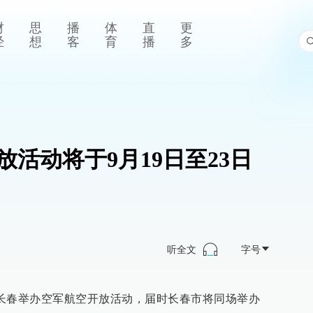
财
思
播
体
直
更
经
想
客
育
播
多
开放活动将于9月19日至23日
听全文
字号
吉林长春举办空军航空开放活动，届时长春市将同场举办