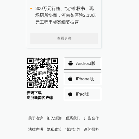
300万元行贿、“定制”标书、现
场厕所协商，河南某医院2.33亿
元工程串标案细节披露
查看更多
Android版
iPhone版
扫码下载
iPad版
澎湃新闻客户端
关于澎湃
加入澎湃
联系我们
广告合作
法律声明
隐私政策
澎湃矩阵
新闻报料