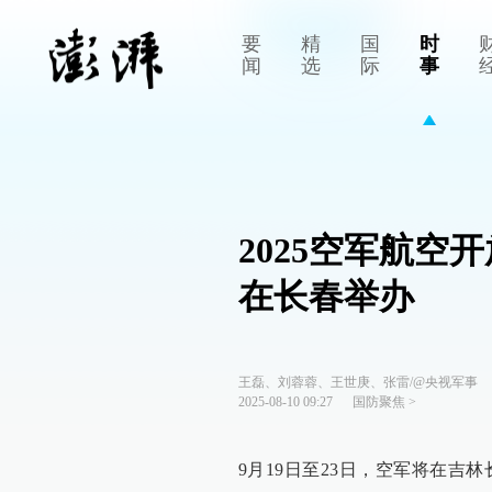
要
精
国
时
闻
选
际
事
2025空军航空
在长春举办
王磊、刘蓉蓉、王世庚、张雷/@央视军事
2025-08-10 09:27
国防聚焦
>
9月19日至23日，空军将在