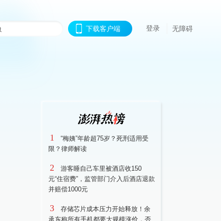
登录
下载客户端
无障碍
1
“梅姨”年龄超75岁？死刑适用受
限？律师解读
2
游客睡自己车里被酒店收150
元“住宿费”，监管部门介入后酒店退款
并赔偿1000元
3
存储芯片成本压力开始释放！余
承东称所有手机都要大规模涨价，否