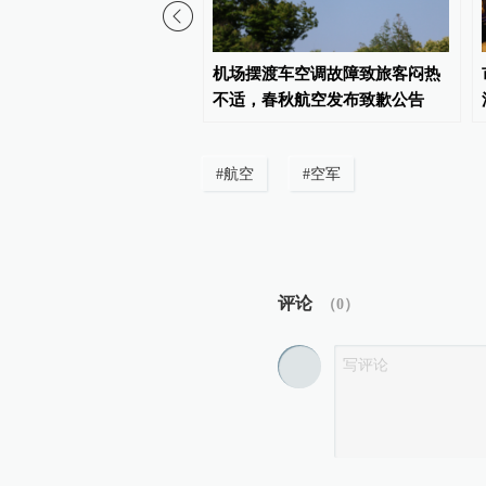
（就业）局长进直播间”青
机场摆渡车空调故障致旅客闷热
专场活动将举行
不适，春秋航空发布致歉公告
#
航空
#
空军
评论
（
0
）