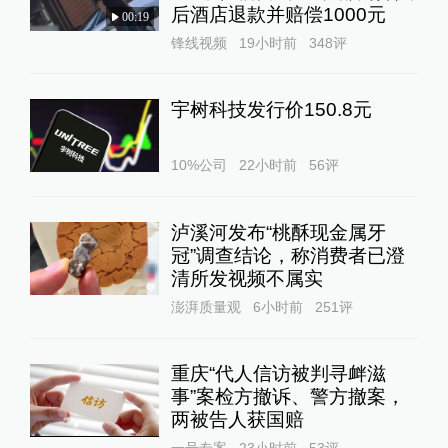
后酒店退款并赔偿1000元
00:19
锋线视频
19小时前
348
评
宇树科技发行价150.8元
10%公司
22小时前
56
评
泸溪河发布“桃酥现金属牙
冠”调查结论，称消费者已澄
清所发视频不属实
澎湃质量观
6小时前
251
评
重庆“代人信访被判寻衅滋
事”案检方撤诉、警方撤案，
两被告人获国赔