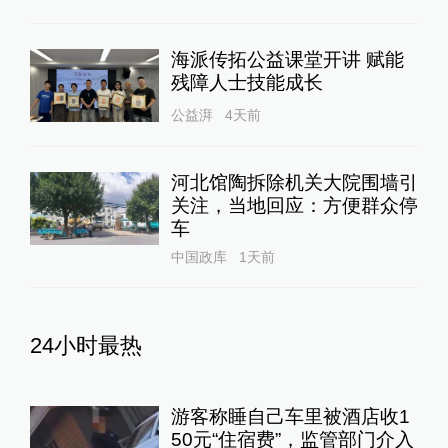
海派传拓公益课堂开讲 赋能
残障人士技能成长
公益湃
4天前
河北馆陶拆除机关大院围墙引
关注，当地回应：方便群众停
车
中国政库
1天前
24小时最热
游客称睡自己车里被酒店收1
50元“住宿费”，监管部门介入