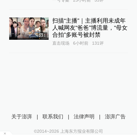
一号专案
23小时前
53
评
扫描“主播”｜主播利用未成年
人喊网友“爸爸”博流量，“母女
合拍”多账号被封禁
1
直击现场
6小时前
131
评
关于澎湃
|
联系我们
|
法律声明
|
澎湃广告
©2014~
2026
上海东方报业有限公司