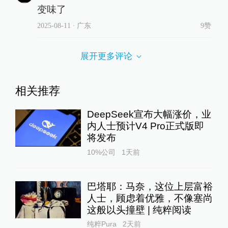
变味了
2025-08-11
∙ 广东
9赞
展开更多评论
相关推荐
DeepSeek宣布大幅涨价，业
内人士预计V4 Pro正式版即
将发布
10%公司
1天前
巴塔耶：马奈，这位上层富裕
人士，顾虑着优雅，不像塞尚
这般以头撞壁 | 纯粹阅读
纯粹Pura
2天前