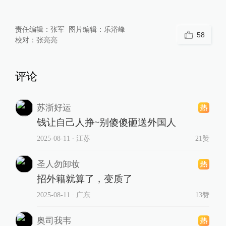
责任编辑：
张军
图片编辑：
乐浴峰
58
校对：
张亮亮
评论
苏浙好运
钱让自己人挣~别傻傻砸送外国人
2025-08-11
∙ 江苏
21赞
圣人勿卸妆
招外籍就算了，变质了
2025-08-11
∙ 广东
13赞
奥司我韦