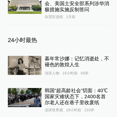
会、美国土安全部系列涉华消
极措施实施反制答问
自贸区连线
1天前
24小时最热
暮年常沙娜：记忆消逝处，不
褪色的敦煌人生
澎湃人物
19小时前
69
评
韩国“超高龄社会”切面：40℃
国家灾难状态下，2400名首
尔老人还在巷子里收废纸
澎湃世界观
19小时前
210
评