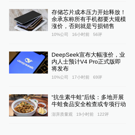
存储芯片成本压力开始释放！
余承东称所有手机都要大规模
涨价，否则就是亏损销售
10%公司
16小时前
56
评
DeepSeek宣布大幅涨价，业
内人士预计V4 Pro正式版即
将发布
10%公司
17小时前
69
评
“抗生素牛蛙”后续：多地开展
牛蛙食品安全检查或专项行动
澎湃质量观
19小时前
122
评