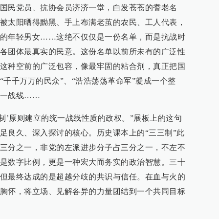
国民党员、抗协会员济济一堂，白发苍苍的耆老名
被太阳晒得黝黑、手上布满老茧的农民、工人代表，
的年轻男女……这绝不仅仅是一份名单，而是抗战时
各团体最真实的民意。这份名单以前所未有的广泛性
这种空前的广泛包容，像最牢固的粘合剂，真正把国
“千千万万的民众”、“浩浩荡荡革命军”凝成一个整
一战线……
三制’原则建立的统一战线性质的政权。”展板上的这句
足良久、深入探讨的核心。历史课本上的“三三制”此
三分之一，非党的左派进步分子占三分之一，不左不
是数字比例，更是一种宏大而务实的政治智慧。三十
但最终达成的是超越分歧的共识与信任。在血与火的
胸怀，将立场、见解各异的力量团结到一个共同目标