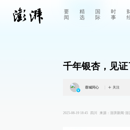
要
精
国
时
闻
选
际
事
千年银杏，见证
蓉城同心
关注
2025-08-19 18:45
四川
来源：
澎湃新闻·澎