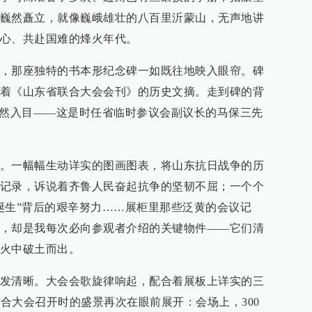
巍然矗立，就像巍峨雄壮的八百里沂蒙山，无声地讲
心、共赴国难的烽火年代。
，那座独特的书本形纪念碑一如既往地映入眼帘。碑
着《山东省联合大会会刊》的历史文摘。走到碑的背
赫然入目——这是时任省临时参议会副议长的马保三先
。一幅幅生动详实的图画图表，将山东抗日战争的历
记录，诉说着齐鲁人民奋起抗争的坚韧不屈；一个个
诞生”背后的艰辛努力……展柜里那些泛黄的会议记
，却是我每次必向参观者介绍的关键物件——它们清
火中破土而出。
发清晰。大会会歌旋律响起，配合着展板上详实的三
联合大会召开时的盛景再次在眼前展开：会场上，300