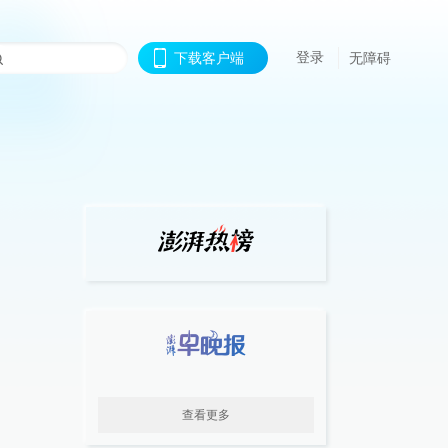
登录
下载客户端
无障碍
查看更多