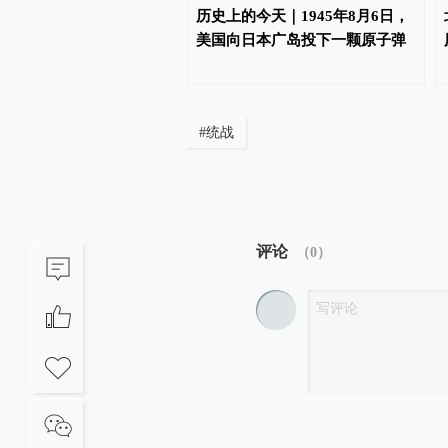
动用电需求增长，多个省
历史上的今天｜1945年8月6日，
用电负荷屡创历史新高
美国向日本广岛投下一颗原子弹
#
统战
评论
（
0
）