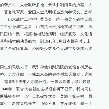
的袭扰中，大会辗转多地，最终胜利闭幕的历程。大
，著名教育家、爱国人士范明枢当选为参议长。选举
——山东战时工作推行委员会，统一领导全省抗日民
了主心骨和定盘星，山东抗日根据地实现了行政、法
民团结一致，根据地内政治清明、经济复苏、文化活
基和强大的动员能力，到1945年8月日本投降时，山
放了全省除青岛、济南等少数几个大城市及铁路沿线
同仁们意犹未尽，我引导他们到后院的老银杏树所在
桥、走过连廊，一株25米高的银杏树擎天而立，这株
多年，需要5个成年人才能环抱。一阵风吹来，绿叶簌簌
1940年，联合大会就在这棵银杏树下召开。我向同仁
两棵银杏树，当年日寇破坏大会、焚毁青驼寺时，另
重生，新枝直指苍穹，历经沧桑，愈发雄伟，树干上