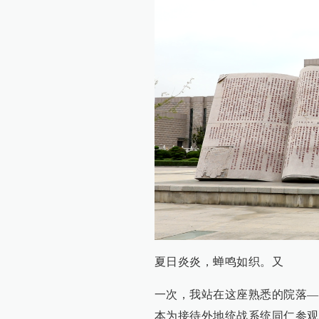
夏日炎炎，蝉鸣如织。又
一次，我站在这座熟悉的院落—
本为接待外地统战系统同仁参观