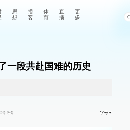
财
思
播
体
直
更
经
想
客
育
播
多
了一段共赴国难的历史
字号
湃号·政务