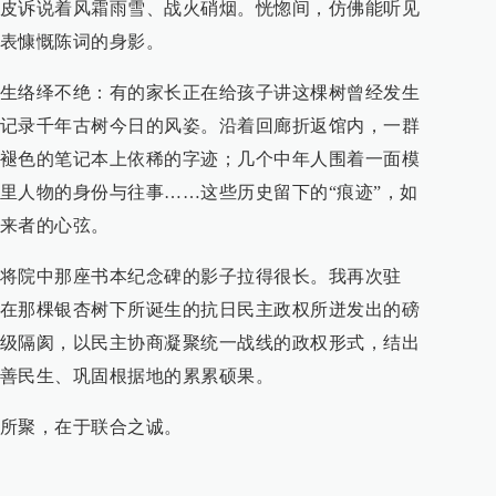
皮诉说着风霜雨雪、战火硝烟。恍惚间，仿佛能听见
表慷慨陈词的身影。
生络绎不绝：有的家长正在给孩子讲这棵树曾经发生
记录千年古树今日的风姿。沿着回廊折返馆内，一群
褪色的笔记本上依稀的字迹；几个中年人围着一面模
里人物的身份与往事……这些历史留下的“痕迹”，如
来者的心弦。
将院中那座书本纪念碑的影子拉得很长。我再次驻
在那棵银杏树下所诞生的抗日民主政权所迸发出的磅
级隔阂，以民主协商凝聚统一战线的政权形式，结出
善民生、巩固根据地的累累硕果。
所聚，在于联合之诚。