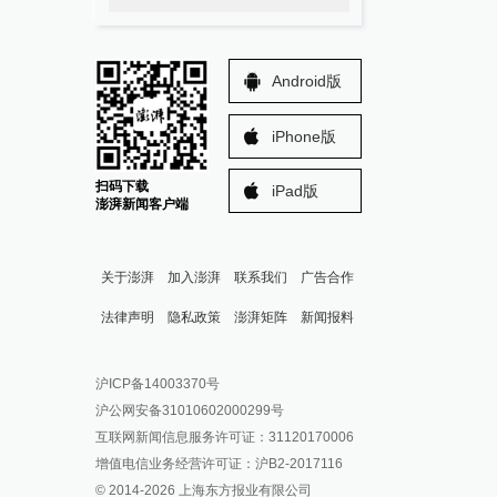
Android版
iPhone版
扫码下载
iPad版
澎湃新闻客户端
关于澎湃
加入澎湃
联系我们
广告合作
法律声明
隐私政策
澎湃矩阵
新闻报料
报料热线: 021-962866
澎湃新闻微博
沪ICP备14003370号
报料邮箱: news@thepaper.cn
澎湃新闻公众号
沪公网安备31010602000299号
澎湃新闻抖音号
互联网新闻信息服务许可证：31120170006
派生万物开放平台
增值电信业务经营许可证：沪B2-2017116
© 2014-
2026
上海东方报业有限公司
IP SHANGHAI