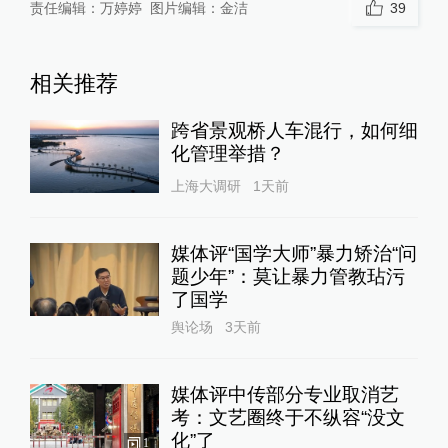
责任编辑：
万婷婷
图片编辑：
金洁
39
相关推荐
跨省景观桥人车混行，如何细
化管理举措？
上海大调研
1天前
媒体评“国学大师”暴力矫治“问
题少年”：莫让暴力管教玷污
了国学
舆论场
3天前
媒体评中传部分专业取消艺
考：文艺圈终于不纵容“没文
化”了
1