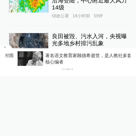
沿海登陆，中心附近最大风力
14级
绿政公署
18小时前
59
评
良田被毁、污水入河，央视曝
光多地乡村排污乱象
1
直击现场
11小时前
34
评
雨
著名语文教育家顾德希逝世，是人教社多套教材
核心编者
与特朗普关联的美石油公司拟
在格陵兰岛钻探，岛政府强烈
警告
全球速报
18小时前
62
评
消费者称被“弹窗投保”续费超
千元：元保保险称过程合规，
已退款