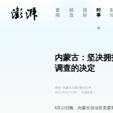
要
精
国
时
闻
选
际
事
内蒙古：坚决拥
调查的决定
李晗/“内蒙古日报”微信公号
2025-08-22 21:09
中国政库
>
8月22日晚，内蒙古自治区党