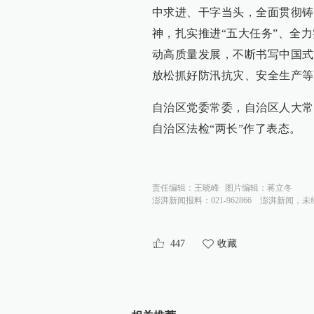
中求进、干字当头，全面贯彻铸
神，扎实推进“五大任务”、全力
动高质量发展，不断书写中国式
放松抓好防汛抗灾、安全生产等
自治区党委常委，自治区人大常
自治区法检“两长”作了表态。
责任编辑：
王晓峰
图片编辑：
蒋立冬
澎湃新闻报料：021-962866
澎湃新闻，未
447
收藏