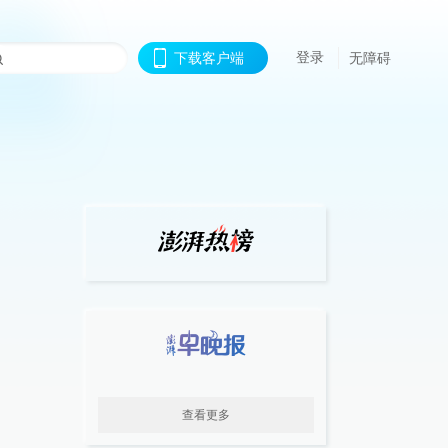
登录
下载客户端
无障碍
查看更多