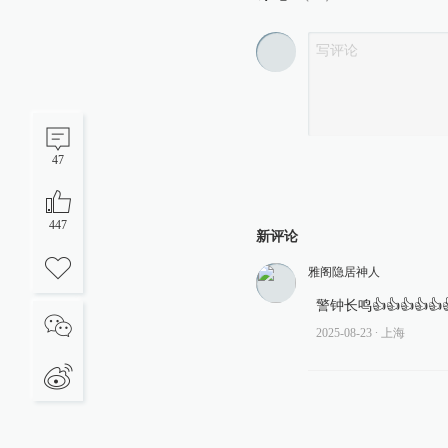
47
447
新评论
雅阁隐居神人
警钟长鸣👍👍👍👍👍
2025-08-23
∙ 上海