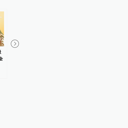
级
职校技能大赛获奖指导教师被参
游客称自驾草原被扎胎
全
赛队员质疑侵占成果，校方：反
胎千元？内蒙古察右中
映不实
局：若查实人为抛撒钉
处理