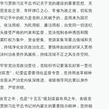
学习贯彻习近平总书记关于党的建设的重要思想、关
思贪欲之害、常怀律己之心、常修为政之德，切实筑
牢记手中的权力是党和人民赋予的，是用来为国尽
、依法用权、为民用权、廉洁用权，自觉同一切违纪
头接受严格的约束和监督，坚决抵制各种诱惑和围
紧盯权力集中、资金密集、资源富集等重点领域和关
，持续净化全区政治生态。要慎终如始抓好深入贯彻
决纠治各类作风顽疾，持续压缩不正之风生存空间。
牢管党治党政治责任，党组织书记要落实好第一责任
岗双责”，纪委监委要强化监督专责，坚持用改革精神
全面从严治党向纵深推进。省级领导同志要以身作
责、严管所辖。
划收官之年，也是“十五五”规划谋篇布局之年。各级党
贯彻习近平总书记对内蒙古的重要指示精神，坚持稳