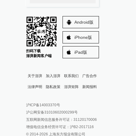
Android版
iPhone版
扫码下载
iPad版
澎湃新闻客户端
关于澎湃
加入澎湃
联系我们
广告合作
法律声明
隐私政策
澎湃矩阵
新闻报料
报料热线: 021-962866
澎湃新闻微博
沪ICP备14003370号
报料邮箱: news@thepaper.cn
澎湃新闻公众号
沪公网安备31010602000299号
澎湃新闻抖音号
互联网新闻信息服务许可证：31120170006
派生万物开放平台
增值电信业务经营许可证：沪B2-2017116
© 2014-
2026
上海东方报业有限公司
IP SHANGHAI