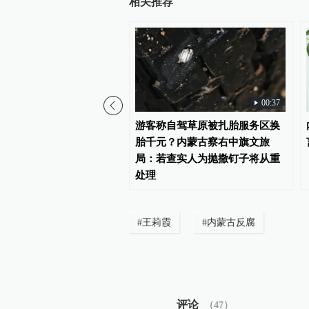
相关推荐
00:37
能大赛获奖指导教师被参
游客称自驾草原被扎胎服务区换
质疑侵占成果，校方：反
胎千元？内蒙古察右中旗文旅
局：若查实人为抛撒钉子将从重
处理
#
王莉霞
#
内蒙古反腐
评论
（
47
）