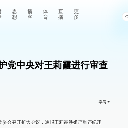
财
思
播
体
直
更
经
想
客
育
播
多
护党中央对王莉霞进行审查
字号
委常委会召开扩大会议，通报王莉霞涉嫌严重违纪违