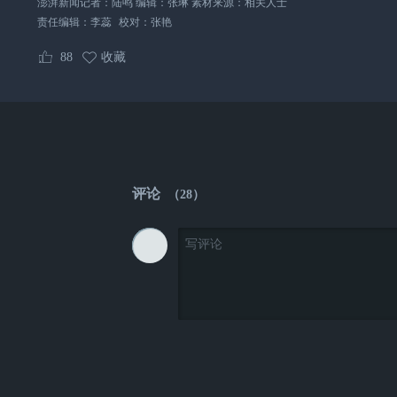
澎湃新闻记者：陆鸣 编辑：张琳 素材来源：相关人士
责任编辑：
李蕊
校对：
张艳
88
收藏
评论
（
28
）