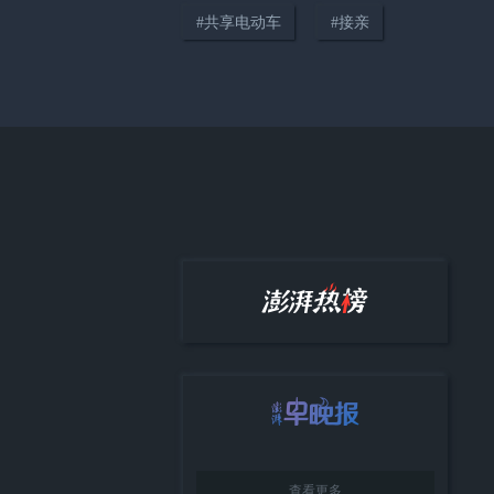
#
共享电动车
#
接亲
01:07
安睡裤广告吐槽女生月经气味
大，品牌方致歉：下架争议短视
频
00:27
南京一护士做美甲戴手链为宝宝
打疫苗，已被停职调岗
查看更多