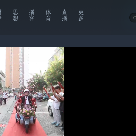
财
思
播
体
直
更
经
想
客
育
播
多