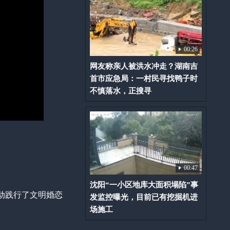
00:26
网友称亲人被洪水冲走？湖南吉
首市应急局：一村民寻找鸭子时
不慎落水，正搜寻
00:47
沈阳“一小区地库大面积塌陷”事
动践行了文明婚恋
发监控曝光，目前已有挖掘机进
场施工