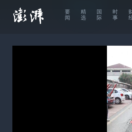
要
精
国
时
闻
选
际
事