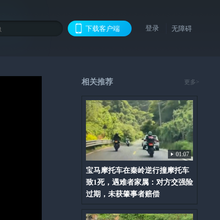
登录
下载客户端
无障碍
相关推荐
更多>
01:07
宝马摩托车在秦岭逆行撞摩托车
致1死，遇难者家属：对方交强险
过期，未获肇事者赔偿