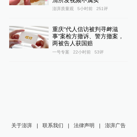
清所发视频不属实
澎湃质量观
5小时前
251
评
重庆“代人信访被判寻衅滋
事”案检方撤诉、警方撤案，
两被告人获国赔
一号专案
22小时前
53
评
关于澎湃
|
联系我们
|
法律声明
|
澎湃广告