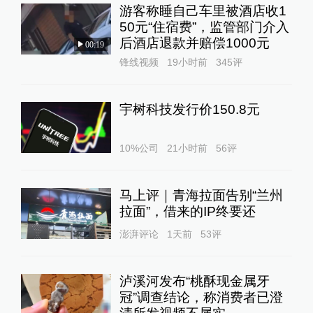
游客称睡自己车里被酒店收1
50元“住宿费”，监管部门介入
后酒店退款并赔偿1000元
00:19
锋线视频
19小时前
345
评
宇树科技发行价150.8元
10%公司
21小时前
56
评
马上评｜青海拉面告别“兰州
拉面”，借来的IP终要还
澎湃评论
1天前
53
评
泸溪河发布“桃酥现金属牙
冠”调查结论，称消费者已澄