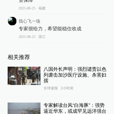
资保障
2025-08-25
∙ 福建
我心飞一场
专家很给力，希望能稳住收成
2025-08-25
∙ 浙江
相关推荐
八国外长声明：强烈谴责以色
列袭击加沙医疗设施、杀害妇
孺
全球速报
2小时前
专家解读台风“白海豚”：强势
逼近华东，或成罕见远洋强台