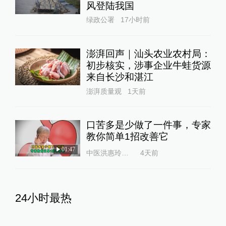
风登陆我国
绿政公署
17小时前
澎湃回声｜汕头农业农村局：
初步核实，涉事企业牛蛙货源
来自长沙和湛江
澎湃质量观
1天前
口苦多是少做了一件事，专家
教你简单1招改善它
01:47
中医洪惠玲大夫
4天前
24小时最热