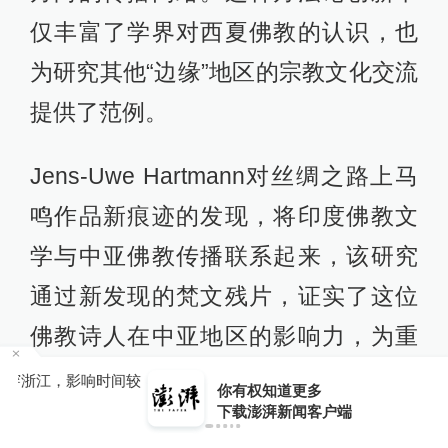
仅丰富了学界对西夏佛教的认识，也
为研究其他“边缘”地区的宗教文化交流
提供了范例。
Jens-Uwe Hartmann对丝绸之路上马
鸣作品新痕迹的发现，将印度佛教文
学与中亚佛教传播联系起来，该研究
通过新发现的梵文残片，证实了这位
佛教诗人在中亚地区的影响力，为重
构印度佛教文学在中亚的接受史提供
间较
你有权知道更多
下载APP
下载澎湃新闻客户端
了关键证据；乌云毕力格关于《白