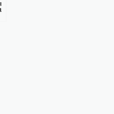
间
亮城市文明的“流动名片”
导他充值19万元，平台
退
73名女用户聊不雅话题