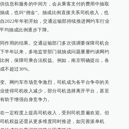
供信息和服务的中间方，会从乘客支付的费用中抽取
抽成，也叫“佣金”。抽成比例直接关系司机收入，也
自2022年年初开始，交通运输部持续推进网约车行业
的平均抽成比例逐步下降。
同作用的结果。交通运输部门多次强调要保障司机合
下半年以来，多地监管部门就抽成问题屡屡约谈网约
比例，保障司乘合法权益。例如，南京明确提出，各
成不超过30%。
变。网约车市场竞争激烈，司机成为各平台争夺的关
业使得司机收入减少，部分司机选择离开平台，甚至
有助于增强自身竞争力。
在一定程度上提高司机收入，受到司机普遍欢迎。但
司机权益还需从更多维度同时推进，如完善派单机