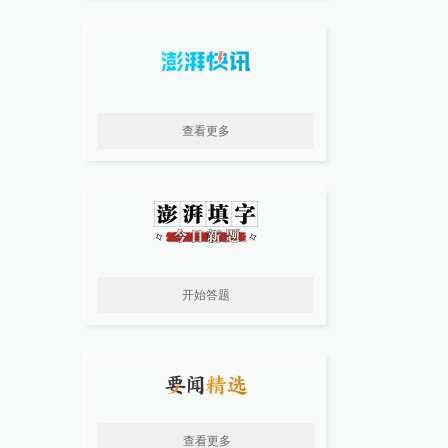
查看更多
开始答题
查看更多