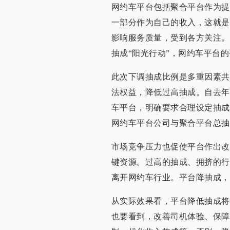
网约车平台包括聚合平台作为提
一部分作为自己的收入，这就是
影响服务质量，受到各方关注。
抽成“阳光行动”，网约车平台
此次下调抽成比例是多重因素共
法权益，降低过高抽成。自去年
车平台，明确要求合理设定抽成
网约车平台公司与聚合平台总抽
市场竞争压力也促使平台作出改
键资源。过高的抽成、拥挤的行
离开网约车行业。平台降抽成，
从实际效果看，平台降低抽成将
也要看到，改善司机体验、保障