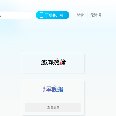
登录
下载客户端
无障碍
查看更多