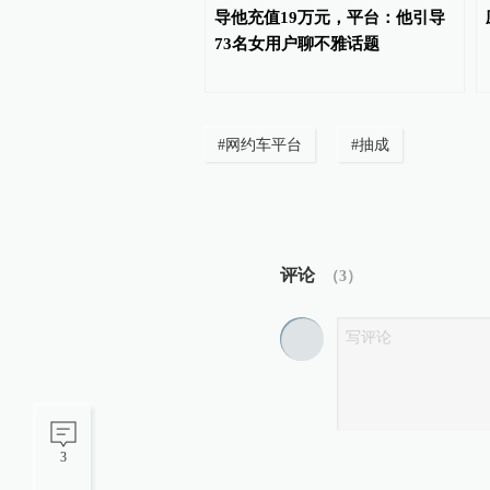
文明的“流动名片”
导他充值19万元，平台：他引导
73名女用户聊不雅话题
#
网约车平台
#
抽成
评论
（
3
）
3