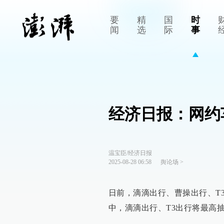
要
精
国
时
闻
选
际
事
经济日报：网约
温宝臣/经济日报
2025-08-28 06:58
舆论场
>
日前，滴滴出行、曹操出行、T
中，滴滴出行、T3出行将最高抽