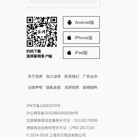
Android版
iPhone版
扫码下载
iPad版
澎湃新闻客户端
关于澎湃
加入澎湃
联系我们
广告合作
法律声明
隐私政策
澎湃矩阵
新闻报料
报料热线: 021-962866
澎湃新闻微博
沪ICP备14003370号
报料邮箱: news@thepaper.cn
澎湃新闻公众号
沪公网安备31010602000299号
澎湃新闻抖音号
互联网新闻信息服务许可证：31120170006
派生万物开放平台
增值电信业务经营许可证：沪B2-2017116
© 2014-
2026
上海东方报业有限公司
IP SHANGHAI